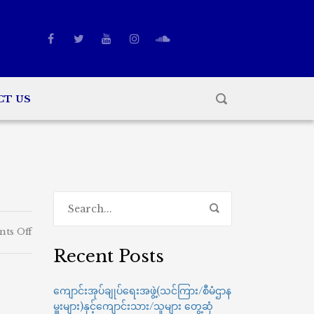
CT US
on
ts Off
Recent Posts
ကျောင်းအုပ်ချုပ်ရေးအဖွဲ့(သင်ကြား/စီမံဌာန
မှူးများ)နှင့်ကျောင်းသား/သူများ တွေ့ဆုံ