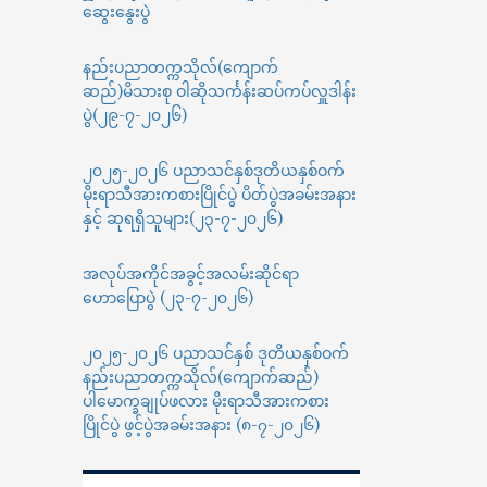
ဆွေးနွေးပွဲ
နည်းပညာတက္ကသိုလ်(ကျောက်
ဆည်)မိသားစု ဝါဆိုသင်္ကန်းဆပ်ကပ်လှူဒါန်း
ပွဲ(၂၉-၇-၂၀၂၆)
၂၀၂၅-၂၀၂၆ ပညာသင်နှစ်ဒုတိယနှစ်ဝက်
မိုးရာသီအားကစားပြိုင်ပွဲ ပိတ်ပွဲအခမ်းအနား
နှင့် ဆုရရှိသူများ(၂၃-၇-၂၀၂၆)
အလုပ်အကိုင်အခွင့်အလမ်းဆိုင်ရာ
ဟောပြောပွဲ (၂၃-၇-၂၀၂၆)
၂၀၂၅-၂၀၂၆ ပညာသင်နှစ် ဒုတိယနှစ်ဝက်
နည်းပညာတက္ကသိုလ်(ကျောက်ဆည်)
ပါမောက္ခချုပ်ဖလား မိုးရာသီအားကစား
ပြိုင်ပွဲ ဖွင့်ပွဲအခမ်းအနား (၈-၇-၂၀၂၆)