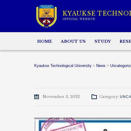
KYAUKSE TECHNO
OFFICIAL WEBSITE
HOME
ABOUT US
STUDY
RES
Kyaukse Technological University
>
News
>
Uncategoriz
November 3, 2022
Category:
UNCA