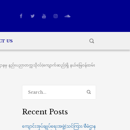
CT US
ဌာနမှ နည်းပညာတက္ကသိုလ်(ကျောက်ဆည်)ရှိ နယ်မြေဝန်ထမ်း
Recent Posts
ကျောင်းအုပ်ချုပ်ရေးအဖွဲ့(သင်ကြား/စီမံဌာန