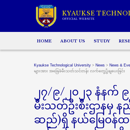
KYAUKSE TECHNO
OFFICIAL WEBSITE
HOME
ABOUT US
STUDY
RES
Kyaukse Technological University
>
News
>
News & Eve
များအား အခြေခံမီးသတ်သင်တန်း လက်တွေ့ပို့ချပေးခြင်း
၂၇/၉/၂၀၂၃ နံနက် ၉:
မီးသတ်ဦးစီးဌာနမှ 
ဆည်)ရှိ နယ်မြေဝန်ထ