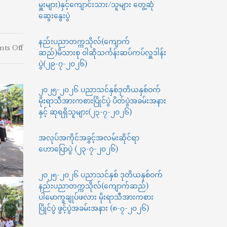
မှူးများ)နှင့်ကျောင်းသား/သူများ တွေ့ဆုံ
ဆွေးနွေးပွဲ
နည်းပညာတက္ကသိုလ်(ကျောက်
on
ts Off
ဆည်)မိသားစု ဝါဆိုသင်္ကန်းဆပ်ကပ်လှူဒါန်း
၂၇/၉/၂၀၂၃
ပွဲ(၂၉-၇-၂၀၂၆)
နံနက်
၉:၃၀နာရီ
ကျောက်
၂၀၂၅-၂၀၂၆ ပညာသင်နှစ်ဒုတိယနှစ်ဝက်
ဆည်
မိုးရာသီအားကစားပြိုင်ပွဲ ပိတ်ပွဲအခမ်းအနား
ခရိုင်
နှင့် ဆုရရှိသူများ(၂၃-၇-၂၀၂၆)
မီးသတ်
ဦးစီးဌာန
အလုပ်အကိုင်အခွင့်အလမ်းဆိုင်ရာ
မှ
နည်း
ဟောပြောပွဲ (၂၃-၇-၂၀၂၆)
ပညာ
တက္ကသိုလ်(ကျောက်
၂၀၂၅-၂၀၂၆ ပညာသင်နှစ် ဒုတိယနှစ်ဝက်
ဆည်)ရှိ
နည်းပညာတက္ကသိုလ်(ကျောက်ဆည်)
နယ်မြေ
ပါမောက္ခချုပ်ဖလား မိုးရာသီအားကစား
ဝန်ထမ်း
ပြိုင်ပွဲ ဖွင့်ပွဲအခမ်းအနား (၈-၇-၂၀၂၆)
များ
အား