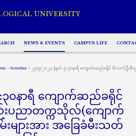
LOGICAL UNIVERSITY
EARCH
NEWS & EVENTS
CAMPUS LIFE
CONTA
nts
>
Activities
>
၂၇/၉/၂၀၂၃ နံနက် ၉:၃၀နာရီ ကျောက်ဆည်ခရိုင် မီးသတ်ဦးစီး
၃၀နာရီ ကျောက်ဆည်ခရိုင်
နည်းပညာတက္ကသိုလ်(ကျောက်
မ်းများအား အခြေခံမီးသတ်