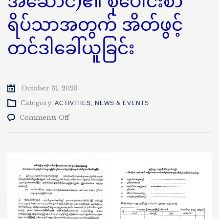
အဆောင်)၏ စုပေါင်းစာ
ရိပ်သာအတွက် အိတ်ဖွင့်
တင်ဒါခေါ်ယူခြင်း
October 31, 2023
Category:
ACTIVITIES
,
NEWS & EVENTS
on
Comments Off
(၁၆၀)ဦးဆံ
ဘု
ရင့်
နောင်(အမျိုးသား
အဆောင်)၏
စုပေါင်း
စာ
ရိပ်သာ
အတွက်
အိတ်