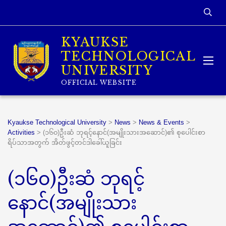
KYAUKSE
TECHNOLOGICAL
UNIVERSITY
OFFICIAL WEBSITE
Kyaukse Technological University
>
News
>
News & Events
>
Activities
>
(၁၆၀)ဦးဆံ ဘုရင့်နောင်(အမျိုးသားအဆောင်)၏ စုပေါင်းစာ
ရိပ်သာအတွက် အိတ်ဖွင့်တင်ဒါခေါ်ယူခြင်း
(၁၆၀)ဦးဆံ ဘုရင့်
နောင်(အမျိုးသား