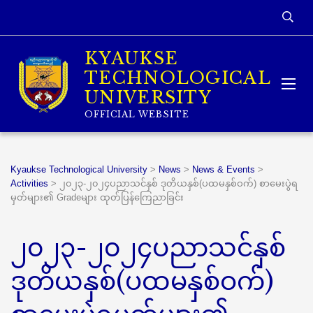
KYAUKSE
TECHNOLOGICAL
UNIVERSITY
OFFICIAL WEBSITE
Kyaukse Technological University
>
News
>
News & Events
>
Activities
>
၂၀၂၃-၂၀၂၄ပညာသင်နှစ် ဒုတိယနှစ်(ပထမနှစ်ဝက်) စာမေးပွဲရ
မှတ်များ၏ Gradeများ ထုတ်ပြန်ကြေညာခြင်း
၂၀၂၃-၂၀၂၄ပညာသင်နှစ်
ဒုတိယနှစ်(ပထမနှစ်ဝက်)