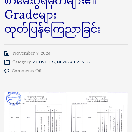
စာမေးပွဲရမှတ်များ၏
Gradeများ
ထုတ်ပြန်ကြေညာခြင်း
November 9, 2023
Category:
ACTIVITIES
,
NEWS & EVENTS
on
Comments Off
၂၀၂၃-၂၀၂၄ပညာသင်နှစ်
ဒုတိယ
နှစ်(ပထမ
နှစ်ဝက်)
စာမေးပွဲ
ရ
မှတ်
များ၏
Gradeများ
ထုတ်ပြန်ကြေညာ