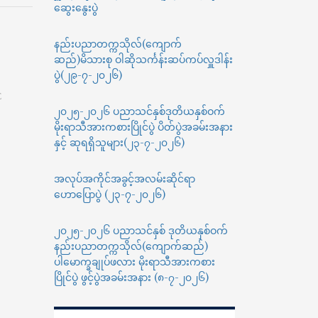
ဆွေးနွေးပွဲ
လွန်
ဒီပလိုမာ(ဇီ
ဝ
နည်းပညာတက္ကသိုလ်(ကျောက်
နည်း
ဆည်)မိသားစု ဝါဆိုသင်္ကန်းဆပ်ကပ်လှူဒါန်း
ပညာ)သင်တန်း
ပွဲ(၂၉-၇-၂၀၂၆)
အတွက်
E
သင်တန်းသား
၂၀၂၅-၂၀၂၆ ပညာသင်နှစ်ဒုတိယနှစ်ဝက်
ခေါ်
ယူ
မိုးရာသီအားကစားပြိုင်ပွဲ ပိတ်ပွဲအခမ်းအနား
ခြင်း
နှင့် ဆုရရှိသူများ(၂၃-၇-၂၀၂၆)
အလုပ်အကိုင်အခွင့်အလမ်းဆိုင်ရာ
ဟောပြောပွဲ (၂၃-၇-၂၀၂၆)
၂၀၂၅-၂၀၂၆ ပညာသင်နှစ် ဒုတိယနှစ်ဝက်
နည်းပညာတက္ကသိုလ်(ကျောက်ဆည်)
ပါမောက္ခချုပ်ဖလား မိုးရာသီအားကစား
ပြိုင်ပွဲ ဖွင့်ပွဲအခမ်းအနား (၈-၇-၂၀၂၆)