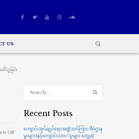
CT US
ါ်ယူခြင်း
Recent Posts
ကျောင်းအုပ်ချုပ်ရေးအဖွဲ့(သင်ကြား/စီမံဌာန
on
ts Off
မှူးများ)နှင့်ကျောင်းသား/သူများ တွေ့ဆုံ
ဘွဲ့