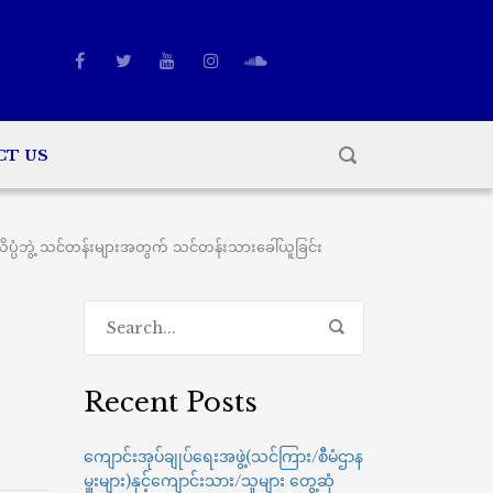
CT US
ံဘွဲ့ သင်တန်းများအတွက် သင်တန်းသားခေါ်ယူခြင်း
Recent Posts
ကျောင်းအုပ်ချုပ်ရေးအဖွဲ့(သင်ကြား/စီမံဌာန
မှူးများ)နှင့်ကျောင်းသား/သူများ တွေ့ဆုံ