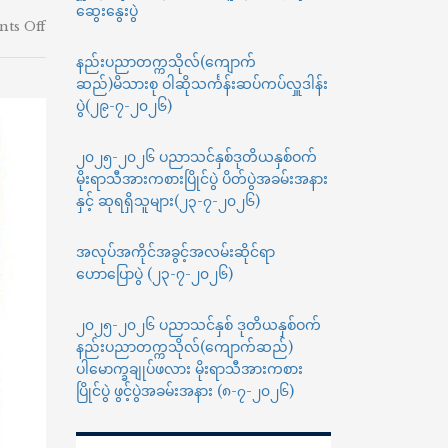
ဆွေးနွေးပွဲ
on
ts Off
နည်း
နည်းပညာတက္ကသိုလ်(ကျောက်
ပညာ
ဆည်)မိသားစု ဝါဆိုသင်္ကန်းဆပ်ကပ်လှူဒါန်း
တက္ကသိုလ်(ကျောက်
ဆည်)
ပွဲ(၂၉-၇-၂၀၂၆)
မဟာ
အင်ဂျင်နီယာ/
၂၀၂၅-၂၀၂၆ ပညာသင်နှစ်ဒုတိယနှစ်ဝက်
မဟာ
မိုးရာသီအားကစားပြိုင်ပွဲ ပိတ်ပွဲအခမ်းအနား
သိပ္ပံ
နှင့် ဆုရရှိသူများ(၂၃-၇-၂၀၂၆)
ဘွဲ့
သင်တန်း
များ
အလုပ်အကိုင်အခွင့်အလမ်းဆိုင်ရာ
အတွက်
ဟောပြောပွဲ (၂၃-၇-၂၀၂၆)
သင်တန်းသား
ခေါ်
၂၀၂၅-၂၀၂၆ ပညာသင်နှစ် ဒုတိယနှစ်ဝက်
ယူ
ခြင်း
နည်းပညာတက္ကသိုလ်(ကျောက်ဆည်)
ပါမောက္ခချုပ်ဖလား မိုးရာသီအားကစား
ပြိုင်ပွဲ ဖွင့်ပွဲအခမ်းအနား (၈-၇-၂၀၂၆)