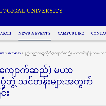
LOGICAL UNIVERSITY
EARCH
NEWS & EVENTS
CAMPUS LIFE
CONTA
nts
>
Activities
>
နည်းပညာတက္ကသိုလ်(ကျောက်ဆည်) မဟာအင်ဂျင်နီယာ/မဟာသိပ္ပ
(ကျောက်ဆည်) မဟာ
ပံဘွဲ့ သင်တန်းများအတွက်
င်း