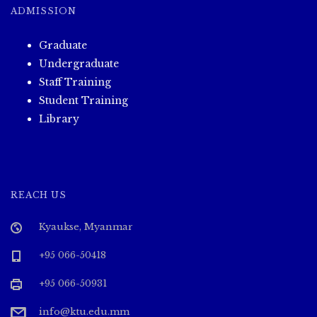
o
ADMISSION
n
Graduate
Undergraduate
Staff Training
Student Training
Library
REACH US
Kyaukse, Myanmar
+95 066-50418
+95 066-50931
info@ktu.edu.mm