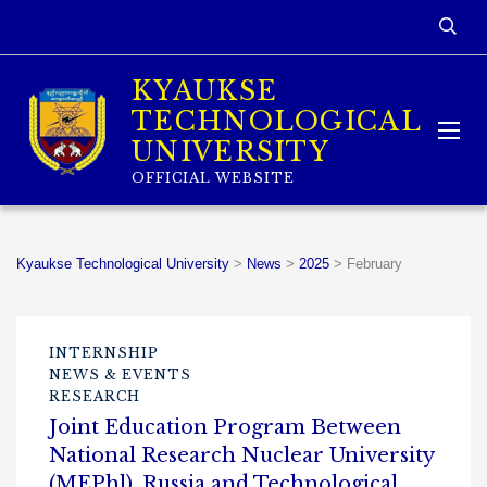
KYAUKSE
TECHNOLOGICAL
UNIVERSITY
OFFICIAL WEBSITE
Kyaukse Technological University
>
News
>
2025
>
February
INTERNSHIP
NEWS & EVENTS
RESEARCH
Joint Education Program Between
National Research Nuclear University
(MEPhl), Russia and Technological