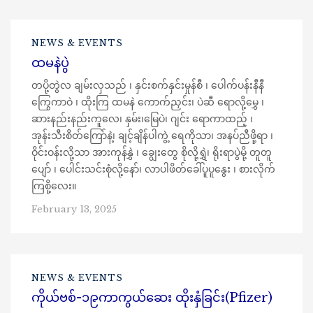
NEWS & EVENTS
ထမနဲပွဲ
တပို့တွဲလ ချမ်းလှသည် ၊ နှင်းစက်နှင်းမှုန်စီ ၊ ပေါက်ပန်းနီနီ
ကြွေကာဝဲ ၊ ထိုးကြ ထမနဲ ကောက်ညှင်း၊ ပဲဆီ ရောလို့မွှေ ၊
ဆားနည်းနည်းကူလေ၊ နှမ်း၊မြေပဲ၊ ဂျင်း ရောကာထည့် ၊
အုန်းသီးစိတ်ကြော်နဲ့၊ ချင့်ချိန်ပါကွဲ့ ရေကိုသာ၊ အနပ်ညီဖို့ရာ ၊
ဝိုင်းဝန်းလို့သာ အားကုန်နွှဲ ၊ ချွေးတွေ စိုလို့ရွှဲ၊ ရိုးရာပွဲမို့ တူတူ
ပျော် ၊ ပေါင်းသင်းစုံလို့နော်၊ လာပါဖိတ်ခေါ်ပူပူနွေး ၊ စားလိုက်
ကြစို့လေး။
February 13, 2025
NEWS & EVENTS
ကိုယ်ဗစ်-၁၉ကာကွယ်ဆေး ထိုးနှံခြင်း(Pfizer)