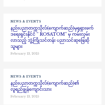
NEWS & EVENTS
နည်းပညာတက္ကသိုလ်(ကျောက်ဆည်)မှရုရှားဖက်
ဒရေးရှင်းနိုင်ငံ ” ROSATOM” မှ ကမ်းလှမ်း
လာသည့် ဘွဲ့ကြိုသင်တန်း ပညာသင်ဆုဖြေဆို
သူများ
February 13, 2025
NEWS & EVENTS
နည်းပညာတက္ကသိုလ်(ကျောက်ဆည်)၏
လူရည်ချွန်ကျောင်းသား
February 13, 2025