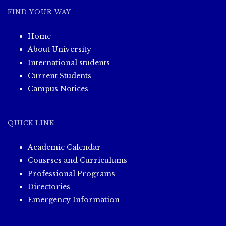
FIND YOUR WAY
s
Home
n
About University
a
International students
Current Students
v
Campus Notices
i
QUICK LINK
g
Academic Calendar
a
Cousrses and Curriculums
Professional Programs
t
Directories
i
Emergency Information