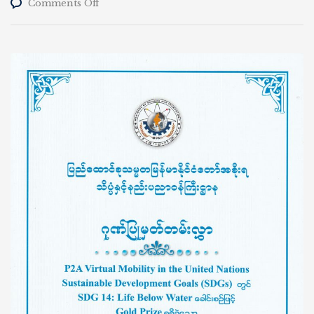
on
Comments Off
P2A
Virtual
Mobility
in
the
United
Nations
Sustainable
Development
Goals
(SDGs)တွင်
SDG
14:
Life
Below
Water
ခေါင်းစဉ်
ဖြင့်
အဖွဲ့
လိုက်
Gold
Prize