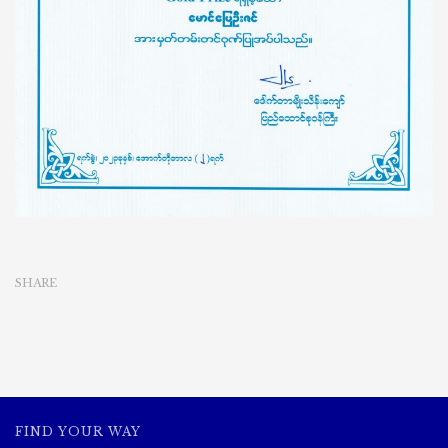
ဆု
ရရှိ
ခဲ့
သော
ဂုဏ်
ပြု
မှတ်တမ်း
လွှာ
SHARE
FIND YOUR WAY