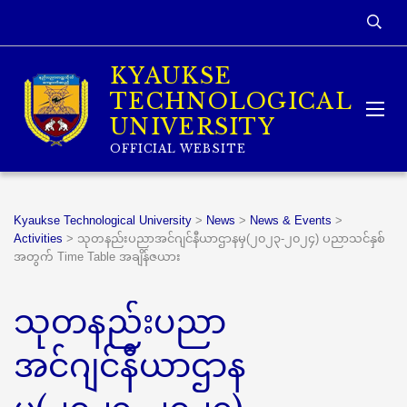
KYAUKSE
TECHNOLOGICAL
UNIVERSITY
OFFICIAL WEBSITE
Kyaukse Technological University
>
News
>
News & Events
>
Activities
>
သုတနည်းပညာအင်ဂျင်နီယာဌာနမှ(၂၀၂၃-၂၀၂၄) ပညာသင်နှစ်
အတွက် Time Table အချိန်ဇယား
သုတနည်းပညာ
အင်ဂျင်နီယာဌာန