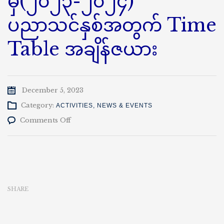
မှ(၂၀၂၃-၂၀၂၄)
ပညာသင်နှစ်အတွက် Time
Table အချိန်ဇယား
December 5, 2023
Category:
ACTIVITIES
,
NEWS & EVENTS
on
Comments Off
သုတ
နည်း
ပညာ
အင်ဂျင်နီယာ
ဌာန
မှ(၂၀၂၃-၂၀၂၄)
SHARE
ပညာသင်နှစ်
အတွက်
Time
Table