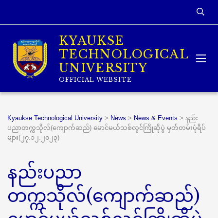
KYAUKSE
TECHNOLOGICAL
UNIVERSITY
OFFICIAL WEBSITE
Kyaukse Technological University
>
News
>
News & Events
>
နည်း
ပညာတက္ကသိုလ်(ကျောက်ဆည်) မောင်မယ်သစ်လွင်ကြိုဆိုပွဲ မှတ်တမ်းပုံရိပ်
များ(၂၇.၁၂.၂၀၂၃)
နည်းပညာ
တက္ကသိုလ်(ကျောက်ဆည်)