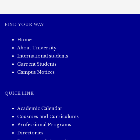
ရိပ်
များ(၂၇.၁၂.၂၀၂၃)
FIND YOUR WAY
Home
About University
International students
Current Students
Campus Notices
QUICK LINK
Academic Calendar
Cousrses and Curriculums
Professional Programs
Directories