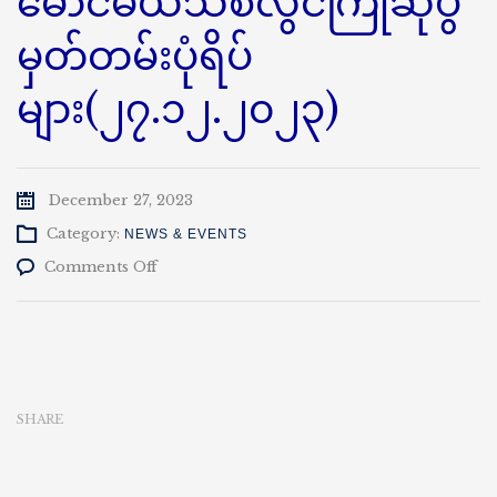
မောင်မယ်သစ်လွင်ကြိုဆိုပွဲ
မှတ်တမ်းပုံရိပ်
များ(၂၇.၁၂.၂၀၂၃)
December 27, 2023
Category:
NEWS & EVENTS
on
Comments Off
နည်း
ပညာ
တက္ကသိုလ်(ကျောက်
ဆည်)
မောင်မယ်
သစ်လွင်
SHARE
ကြိုဆို
ပွဲ
မှတ်တမ်း
ပုံ