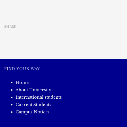
တက္ကသိုလ်(ကျောက်
ဆည်)ဆောင်းရာသီ
မေ
ဂျာ
SHARE
ပေါင်း
စုံ
ဘောလုံး
ပြိုင်ပွဲ
အီ
လက်
ထ
ရော
FIND YOUR WAY
နစ်
အသင်း
Home
နှင့်
လျှပ်စစ်
About University
စွမ်းအား
International students
အသင်း
Current Students
တို့
Campus Notices
ယှဉ်ပြိုင်
ကစား
ပွဲ