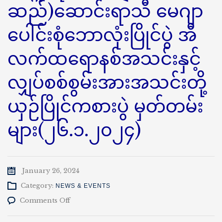
ဆည်)ဆောင်းရာသီ မေဂျာ
ပေါင်းစုံဘောလုံးပြိုင်ပွဲ အီ
လက်ထရောနစ်အသင်းနှင့်
လျှပ်စစ်စွမ်းအားအသင်းတို့
ယှဉ်ပြိုင်ကစားပွဲ မှတ်တမ်း
များ(၂၆.၁.၂၀၂၄)
January 26, 2024
Category:
NEWS & EVENTS
on
Comments Off
နည်း
ပညာ