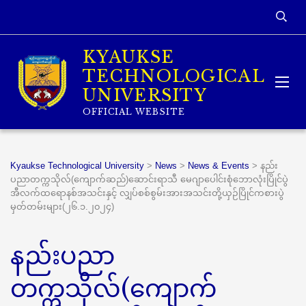
KYAUKSE
TECHNOLOGICAL
UNIVERSITY
OFFICIAL WEBSITE
Kyaukse Technological University
>
News
>
News & Events
>
နည်း
ပညာတက္ကသိုလ်(ကျောက်ဆည်)ဆောင်းရာသီ မေဂျာပေါင်းစုံဘောလုံးပြိုင်ပွဲ
အီလက်ထရောနစ်အသင်းနှင့် လျှပ်စစ်စွမ်းအားအသင်းတို့ယှဉ်ပြိုင်ကစားပွဲ
မှတ်တမ်းများ(၂၆.၁.၂၀၂၄)
နည်းပညာ
တက္ကသိုလ်(ကျောက်