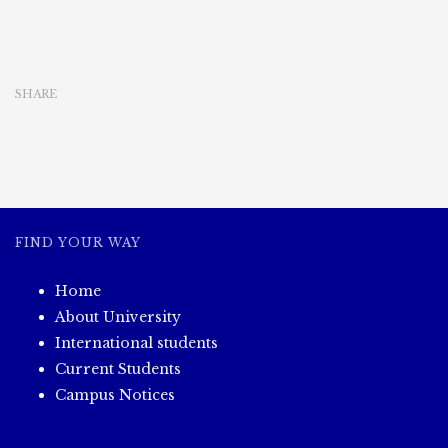
တက္ကသိုလ်(ကျောက်
ဆည်)
ဆောင်းရာသီ
မေ
SHARE
ဂျာ
ပေါင်း
စုံ
အားကစား
ပြိုင်ပွဲ
ဗိုလ်လုပွဲ
စက်မှု
အင်ဂျင်နီယာ
FIND YOUR WAY
အသင်း
နှင့်
Home
မြို့ပြ
အင်ဂျင်
About University
နိ
International students
ယာ
Current Students
အသင်း
Campus Notices
တို့
ယှဉ်ပြိုင်
ကစား