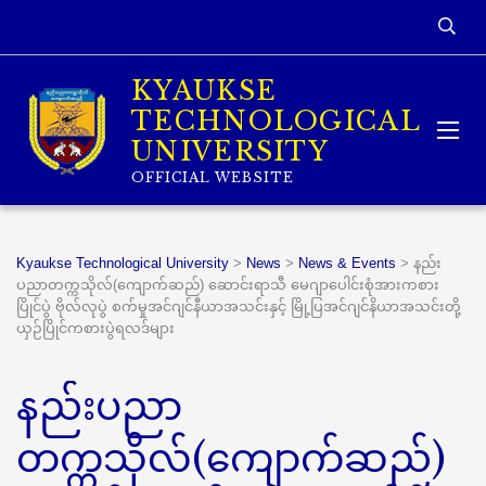
KYAUKSE
TECHNOLOGICAL
UNIVERSITY
OFFICIAL WEBSITE
Kyaukse Technological University
>
News
>
News & Events
>
နည်း
ပညာတက္ကသိုလ်(ကျောက်ဆည်) ဆောင်းရာသီ မေဂျာပေါင်းစုံအားကစား
ပြိုင်ပွဲ ဗိုလ်လုပွဲ စက်မှုအင်ဂျင်နီယာအသင်းနှင့် မြို့ပြအင်ဂျင်နိယာအသင်းတို့
ယှဉ်ပြိုင်ကစားပွဲရလဒ်များ
နည်းပညာ
တက္ကသိုလ်(ကျောက်ဆည်)