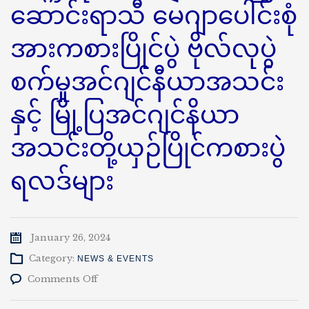
ဆောင်းရာသီ မေဂျာပေါင်းစုံ
အားကစားပြိုင်ပွဲ ဗိုလ်လုပွဲ
စက်မှုအင်ဂျင်နီယာအသင်း
နှင့် မြို့ပြအင်ဂျင်နိယာ
အသင်းတို့ယှဉ်ပြိုင်ကစားပွဲ
ရလဒ်များ
January 26, 2024
Category:
NEWS & EVENTS
on
Comments Off
နည်း
ပညာ