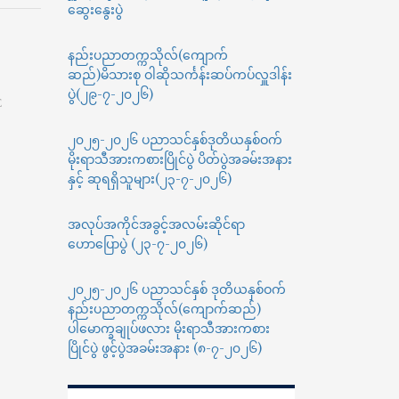
ဆွေးနွေးပွဲ
နှစ်မြောက်
ပြည်ထောင်စုနေ့
မီ
နည်းပညာတက္ကသိုလ်(ကျောက်
ရောင်စုံ
ဆည်)မိသားစု ဝါဆိုသင်္ကန်းဆပ်ကပ်လှူဒါန်း
အလှ
ပွဲ(၂၉-၇-၂၀၂၆)
E
များ
ဖြင့်
၂၀၂၅-၂၀၂၆ ပညာသင်နှစ်ဒုတိယနှစ်ဝက်
ကြိုဆို
ဂုဏ်
မိုးရာသီအားကစားပြိုင်ပွဲ ပိတ်ပွဲအခမ်းအနား
ပြု
နှင့် ဆုရရှိသူများ(၂၃-၇-၂၀၂၆)
ခြင်း
အ
အလုပ်အကိုင်အခွင့်အလမ်းဆိုင်ရာ
ထိမ်
ဟောပြောပွဲ (၂၃-၇-၂၀၂၆)
အမှတ်
၂၀၂၅-၂၀၂၆ ပညာသင်နှစ် ဒုတိယနှစ်ဝက်
နည်းပညာတက္ကသိုလ်(ကျောက်ဆည်)
ပါမောက္ခချုပ်ဖလား မိုးရာသီအားကစား
ပြိုင်ပွဲ ဖွင့်ပွဲအခမ်းအနား (၈-၇-၂၀၂၆)