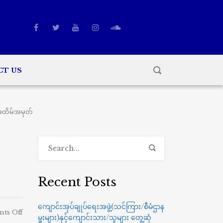
CT US
်းအထိမ်အမှတ်
Recent Posts
ကျောင်းအုပ်ချုပ်ရေးအဖွဲ့(သင်ကြား/စီမံဌာန
on
ts Off
မှူးများ)နှင့်ကျောင်းသား/သူများ တွေ့ဆုံ
(၇၇)