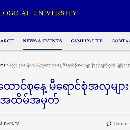
LOGICAL UNIVERSITY
EARCH
NEWS & EVENTS
CAMPUS LIFE
CONTA
nts
>
(၇၇) နှစ်မြောက် ပြည်ထောင်စုနေ့ မီရောင်စုံအလှများဖြင့်ကြိုဆိုဂုဏ်ပြုခြင
ထောင်စုနေ့ မီရောင်စုံအလှများ
င်းအထိမ်အမှတ်
Commen
& EVENTS