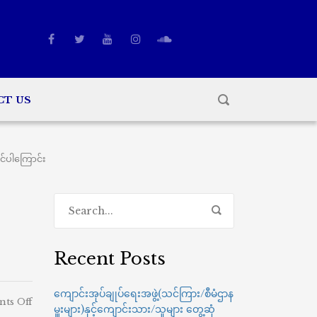
CT US
င်ပါကြောင်း
Recent Posts
ကျောင်းအုပ်ချုပ်ရေးအဖွဲ့(သင်ကြား/စီမံဌာန
on
ts Off
မှူးများ)နှင့်ကျောင်းသား/သူများ တွေ့ဆုံ
P2A