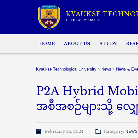
KYAUKSE TECHNO
OFFICIAL WEBSITE
HOME
ABOUT US
STUDY
RES
Kyaukse Technological University
>
News
>
News & Eve
P2A Hybrid Mobil
အစီအစဉ်များသို့ လျှေ
February 26, 2024
Category:
NEWS