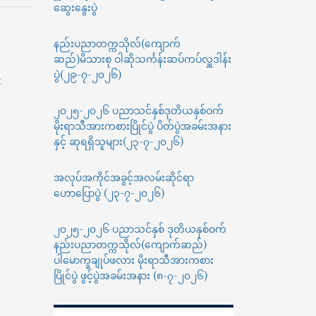
ဆွေးနွေးပွဲ
Hybrid
Mobility
2024
နည်းပညာတက္ကသိုလ်(ကျောက်
by
ဆည်)မိသားစု ဝါဆိုသင်္ကန်းဆပ်ကပ်လှူဒါန်း
Disciplines
ပွဲ(၂၉-၇-၂၀၂၆)
E
အစီအစဉ်
များ
၂၀၂၅-၂၀၂၆ ပညာသင်နှစ်ဒုတိယနှစ်ဝက်
သို့
လျှောက်ထား
မိုးရာသီအားကစားပြိုင်ပွဲ ပိတ်ပွဲအခမ်းအနား
နိုင်
နှင့် ဆုရရှိသူများ(၂၃-၇-၂၀၂၆)
ပါ
ကြောင်း
အလုပ်အကိုင်အခွင့်အလမ်းဆိုင်ရာ
ဟောပြောပွဲ (၂၃-၇-၂၀၂၆)
၂၀၂၅-၂၀၂၆ ပညာသင်နှစ် ဒုတိယနှစ်ဝက်
နည်းပညာတက္ကသိုလ်(ကျောက်ဆည်)
ပါမောက္ခချုပ်ဖလား မိုးရာသီအားကစား
ပြိုင်ပွဲ ဖွင့်ပွဲအခမ်းအနား (၈-၇-၂၀၂၆)