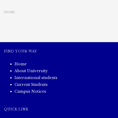
နေ့
တွင်
SHARE
ကျ
ရောက်
သော
ကမ္ဘာ
အအေး
ပေး
ပစ္စည်း
များ
FIND YOUR WAY
နေ့
အထိမ်းအမှတ်
Home
နည်း
ပညာ
About University
တက္ကသိုလ်(ကျောက်
International students
ဆည်)မိုး
Current Students
ရာသီ
Campus Notices
သစ်ပင်
စိုက်
ပွဲ
(၂၆.၆.၂၀၂၄)
QUICK LINK