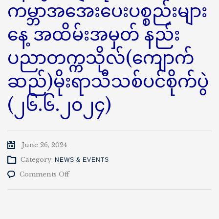
ကမ္ဘာအအေးပေးပစ္စည်းများ
နေ့ အထိမ်းအမှတ် နည်း
ပညာတက္ကသိုလ်(ကျောက်
ဆည်)မိုးရာသီသစ်ပင်စိုက်ပွဲ
(၂၆.၆.၂၀၂၄)
June 26, 2024
Category:
NEWS & EVENTS
on
Comments Off
၂၀၂၄ခု
နှစ်၊
ဇွန်လ
၂၆ရက်