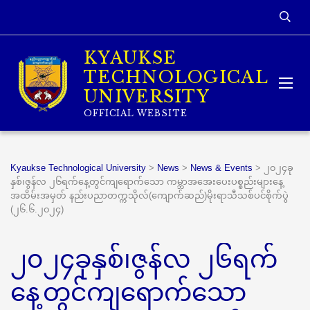
KYAUKSE
TECHNOLOGICAL
UNIVERSITY
OFFICIAL WEBSITE
Kyaukse Technological University
>
News
>
News & Events
>
၂၀၂၄ခု
နှစ်၊ဇွန်လ ၂၆ရက်နေ့တွင်ကျရောက်သော ကမ္ဘာအအေးပေးပစ္စည်းများနေ့
အထိမ်းအမှတ် နည်းပညာတက္ကသိုလ်(ကျောက်ဆည်)မိုးရာသီသစ်ပင်စိုက်ပွဲ
(၂၆.၆.၂၀၂၄)
၂၀၂၄ခုနှစ်၊ဇွန်လ ၂၆ရက်
နေ့တွင်ကျရောက်သော