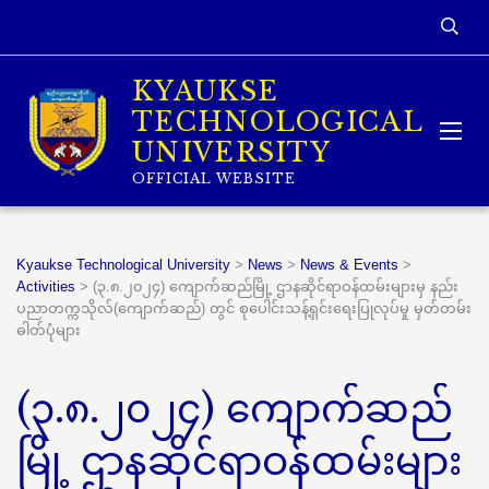
KYAUKSE
TECHNOLOGICAL
UNIVERSITY
OFFICIAL WEBSITE
Kyaukse Technological University
>
News
>
News & Events
>
Activities
>
(၃.၈.၂၀၂၄) ကျောက်ဆည်မြို့ ဌာနဆိုင်ရာဝန်ထမ်းများမှ နည်း
ပညာတက္ကသိုလ်(ကျောက်ဆည်) တွင် စုပေါင်းသန့်ရှင်းရေးပြုလုပ်မှု မှတ်တမ်း
ဓါတ်ပုံများ
(၃.၈.၂၀၂၄) ကျောက်ဆည်
မြို့ ဌာနဆိုင်ရာဝန်ထမ်းများ