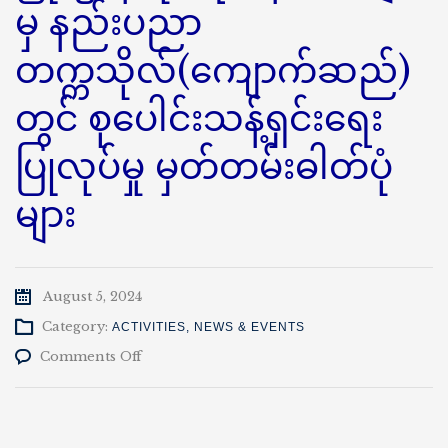
မှ နည်းပညာ
တက္ကသိုလ်(ကျောက်ဆည်)
တွင် စုပေါင်းသန့်ရှင်းရေး
ပြုလုပ်မှု မှတ်တမ်းဓါတ်ပုံ
များ
August 5, 2024
Category:
ACTIVITIES
,
NEWS & EVENTS
on
Comments Off
(၃.၈.၂၀၂၄)
ကျောက်
ဆည်
မြို့