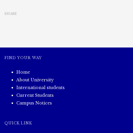
ဌာန
ဆိုင်ရာ
SHARE
ဝန်ထမ်း
များ
မှ
နည်း
ပညာ
တက္ကသိုလ်(ကျောက်
ဆည်)
တွင်
FIND YOUR WAY
စုပေါင်း
သန့်ရှင်း
Home
ရေး
ပြုလုပ်
About University
မှု
International students
မှတ်တမ်း
Current Students
ဓါတ်
Campus Notices
ပုံ
များ
QUICK LINK