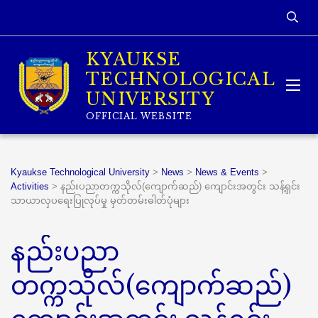
KYAUKSE
TECHNOLOGICAL
UNIVERSITY
OFFICIAL WEBSITE
Kyaukse Technological University
>
News
>
News & Events
>
Activities
>
နည်းပညာတက္ကသိုလ်(ကျောက်ဆည်) ကျောင်းအတွင်း သန့်ရှင်း
သာယာလှပရေးပြုလုပ်မှု မှတ်တမ်းဓါတ်ပုံများ
နည်းပညာ
တက္ကသိုလ်(ကျောက်ဆည်)