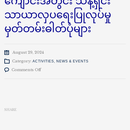
ကျောင်းအတွင်း သန့်ရှင်း
သာယာလှပရေးပြုလုပ်မှု
မှတ်တမ်းဓါတ်ပုံများ
August 29, 2024
Category:
ACTIVITIES
,
NEWS & EVENTS
on
Comments Off
နည်း
ပညာ
တက္ကသိုလ်(ကျောက်
ဆည်)
ကျောင်း
အတွင်း
SHARE
သန့်ရှင်း
သာယာ
လှပ
ရေး