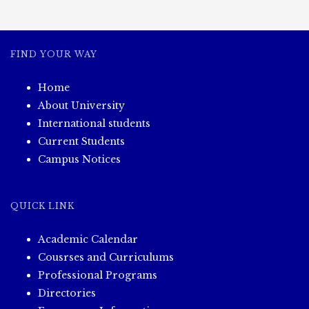
ပြုလုပ်
မှု
မှတ်တမ်း
ဓါတ်
FIND YOUR WAY
ပုံ
များ
Home
About University
International students
Current Students
Campus Notices
QUICK LINK
Academic Calendar
Cousrses and Curriculums
Professional Programs
Directories