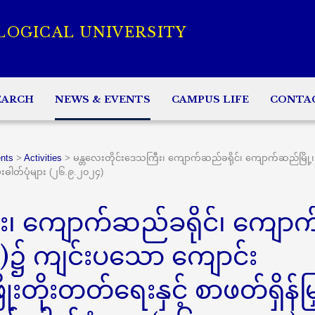
LOGICAL UNIVERSITY
EARCH
NEWS & EVENTS
CAMPUS LIFE
CONTA
nts
>
Activities
>
မန္တလေးတိုင်းဒေသကြီး၊ ကျောက်ဆည်ခရိုင်၊ ကျောက်ဆည်မြို
တမ်းဓါတ်ပုံများ (၂၆.၉.၂၀၂၄)
ီး၊ ကျောက်ဆည်ခရိုင်၊ ကျောက
)၌ ကျင်းပသော ကျောင်း
ိုးတိုးတတ်ရေးနှင့် စာဖတ်ရှိန်မြှ