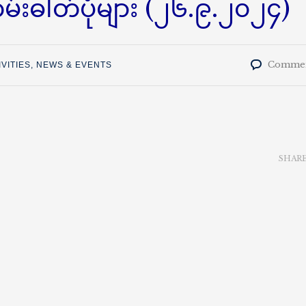
မ်းဓါတ်ပုံများ (၂၆.၉.၂၀၂၄)
Commen
IVITIES
,
NEWS & EVENTS
SHAR