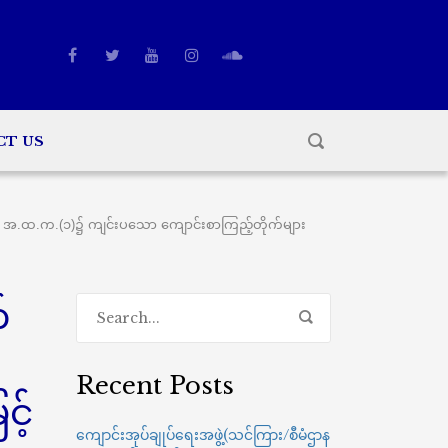
CT US
့၊ အ.ထ.က.(၁)၌ ကျင်းပသော ကျောင်းစာကြည့်တိုက်များ
်
Recent Posts
င့်
ကျောင်းအုပ်ချုပ်ရေးအဖွဲ့(သင်ကြား/စီမံဌာန