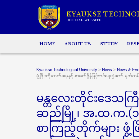
KYAUKSE TECHNO
OFFICIAL WEBSITE
HOME
ABOUT US
STUDY
RES
Kyaukse Technological University
>
News
>
News & Eve
ဖွံ့ဖြိုးတိုးတတ်ရေးနှင့် စာဖတ်ရှိန်မြှင့်တင်ရေးပွဲတော် မှတ်
မန္တလေးတိုင်းဒေသကြ
ဆည်မြို့၊ အ.ထ.က.(၁
စာကြည့်တိုက်များ ဖွံ့ဖြ