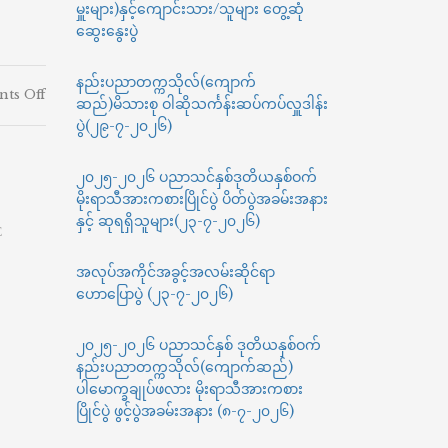
မှူးများ)နှင့်ကျောင်းသား/သူများ တွေ့ဆုံ
ဆွေးနွေးပွဲ
နည်းပညာတက္ကသိုလ်(ကျောက်
on
ts Off
ဆည်)မိသားစု ဝါဆိုသင်္ကန်းဆပ်ကပ်လှူဒါန်း
မန္တလေးတိုင်း
ပွဲ(၂၉-၇-၂၀၂၆)
ဒေသ
ကြီး၊
ကျောက်
၂၀၂၅-၂၀၂၆ ပညာသင်နှစ်ဒုတိယနှစ်ဝက်
ဆည်
မိုးရာသီအားကစားပြိုင်ပွဲ ပိတ်ပွဲအခမ်းအနား
ခရိုင်၊
နှင့် ဆုရရှိသူများ(၂၃-၇-၂၀၂၆)
E
ကျောက်
ဆည်
အလုပ်အကိုင်အခွင့်အလမ်းဆိုင်ရာ
မြို့၊
အ.ထ.က.
ဟောပြောပွဲ (၂၃-၇-၂၀၂၆)
(၁)၌
ကျင်းပ
၂၀၂၅-၂၀၂၆ ပညာသင်နှစ် ဒုတိယနှစ်ဝက်
သော
နည်းပညာတက္ကသိုလ်(ကျောက်ဆည်)
ကျောင်း
ပါမောက္ခချုပ်ဖလား မိုးရာသီအားကစား
စာကြည့်တိုက်
ပြိုင်ပွဲ ဖွင့်ပွဲအခမ်းအနား (၈-၇-၂၀၂၆)
များ
ဖွံ့ဖြိုး