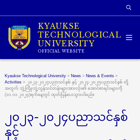
KYAUKSE
TECHNOLOGICAL
UNIVERSITY
OFFICIAL WEBSITE
Kyaukse Technological University
>
News
>
News & Events
>
Activities
>
၂၀၂၃-၂၀၂၄ပညာသင်နှစ် နှင့် ၂၀၂၄-၂၀၂၅ပညာသင်နှစ် တို့
အတွက် ဘွဲ့ကြို၊ဘွဲ့လွန်သင်တန်းများအားလုံး၏ အောင်စာရင်းများကို
(၁၁.၁၁.၂၀၂၄)ရက်နေ့တွင် ထုတ်ပြန်ပေးသွားပါမည်။
၂၀၂၃-၂၀၂၄ပညာသင်နှစ်
နှင့်