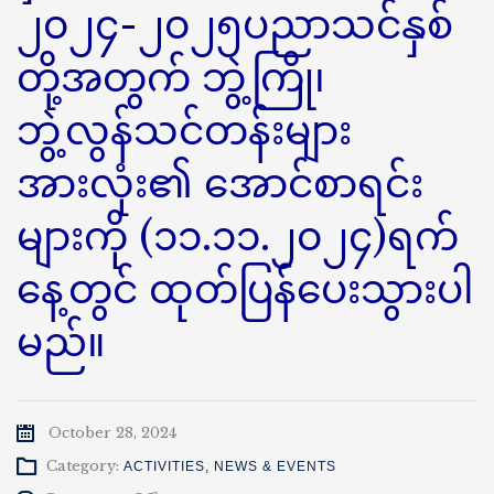
၂၀၂၄-၂၀၂၅ပညာသင်နှစ်
တို့အတွက် ဘွဲ့ကြို၊
ဘွဲ့လွန်သင်တန်းများ
အားလုံး၏ အောင်စာရင်း
များကို (၁၁.၁၁.၂၀၂၄)ရက်
နေ့တွင် ထုတ်ပြန်ပေးသွားပါ
မည်။
October 28, 2024
Category:
ACTIVITIES
,
NEWS & EVENTS