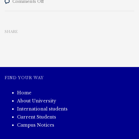
on
Comments Off
၂၀၂၃-၂၀၂၄ပညာသင်နှစ်
နှင့်
၂၀၂၄-၂၀၂၅ပညာသင်နှစ်
တို့
SHARE
အတွက်
ဘွဲ့
ကြို၊
ဘွဲ့လွန်သင်တန်း
များ
အားလုံး၏
အောင်စာရင်း
များ
FIND YOUR WAY
ကို
(၁၁.၁၁.၂၀၂၄)ရက်
Home
နေ့
တွင်
About University
ထုတ်
International students
ပြန်
Current Students
ပေး
Campus Notices
သွား
ပါ
မည်။