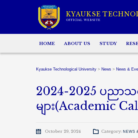
KYAUKSE TECHNO
OFFICIAL WEBSITE
HOME
ABOUT US
STUDY
RES
Kyaukse Technological University
>
News
>
News & Eve
2024-2025 ပညာသင်နှ
များ(Academic Ca
October 29, 2024
Category:
NEWS 