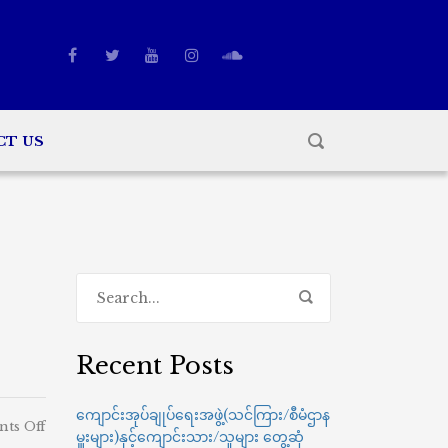
CT US
Recent Posts
ကျောင်းအုပ်ချုပ်ရေးအဖွဲ့(သင်ကြား/စီမံဌာန
on
ts Off
မှူးများ)နှင့်ကျောင်းသား/သူများ တွေ့ဆုံ
2024-