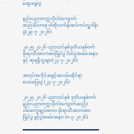
ဆွေးနွေးပွဲ
2025
ပညာသင်နှစ်၊
ဘွဲ့ကြိုသင်တန်း
နည်းပညာတက္ကသိုလ်(ကျောက်
များ(Academic
ဆည်)မိသားစု ဝါဆိုသင်္ကန်းဆပ်ကပ်လှူဒါန်း
Calender)
ပွဲ(၂၉-၇-၂၀၂၆)
E
၂၀၂၅-၂၀၂၆ ပညာသင်နှစ်ဒုတိယနှစ်ဝက်
မိုးရာသီအားကစားပြိုင်ပွဲ ပိတ်ပွဲအခမ်းအနား
နှင့် ဆုရရှိသူများ(၂၃-၇-၂၀၂၆)
အလုပ်အကိုင်အခွင့်အလမ်းဆိုင်ရာ
ဟောပြောပွဲ (၂၃-၇-၂၀၂၆)
၂၀၂၅-၂၀၂၆ ပညာသင်နှစ် ဒုတိယနှစ်ဝက်
နည်းပညာတက္ကသိုလ်(ကျောက်ဆည်)
ပါမောက္ခချုပ်ဖလား မိုးရာသီအားကစား
ပြိုင်ပွဲ ဖွင့်ပွဲအခမ်းအနား (၈-၇-၂၀၂၆)