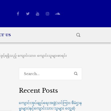
CT US
်ရရှိသည့် ကျောင်းသား၊ ကျောင်းသူများစာရင်း
Recent Posts
ကျောင်းအုပ်ချုပ်ရေးအဖွဲ့(သင်ကြား/စီမံဌာန
မှူးများ)နှင့်ကျောင်းသား/သူများ တွေ့ဆုံ