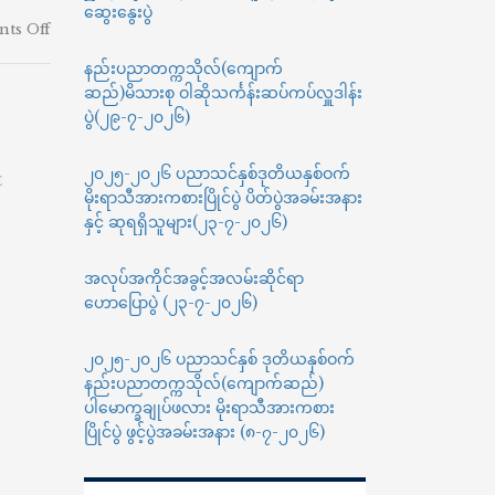
ဆွေးနွေးပွဲ
on
ts Off
နည်း
နည်းပညာတက္ကသိုလ်(ကျောက်
ပညာ
ဆည်)မိသားစု ဝါဆိုသင်္ကန်းဆပ်ကပ်လှူဒါန်း
တက္ကသိုလ်(ကျောက်
ဆည်)
ပွဲ(၂၉-၇-၂၀၂၆)
၂၀၂၄-၂၀၂၅ပညာသင်နှစ်
ပထမ
၂၀၂၅-၂၀၂၆ ပညာသင်နှစ်ဒုတိယနှစ်ဝက်
E
နှစ်
မိုးရာသီအားကစားပြိုင်ပွဲ ပိတ်ပွဲအခမ်းအနား
ဝင်
နှင့် ဆုရရှိသူများ(၂၃-၇-၂၀၂၆)
ခွင့်
ရရှိ
သည့်
အလုပ်အကိုင်အခွင့်အလမ်းဆိုင်ရာ
ကျောင်းသား၊
ဟောပြောပွဲ (၂၃-၇-၂၀၂၆)
ကျောင်းသူ
များ
၂၀၂၅-၂၀၂၆ ပညာသင်နှစ် ဒုတိယနှစ်ဝက်
စာရင်း
နည်းပညာတက္ကသိုလ်(ကျောက်ဆည်)
ပါမောက္ခချုပ်ဖလား မိုးရာသီအားကစား
ပြိုင်ပွဲ ဖွင့်ပွဲအခမ်းအနား (၈-၇-၂၀၂၆)