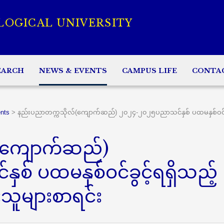
LOGICAL UNIVERSITY
EARCH
NEWS & EVENTS
CAMPUS LIFE
CONTA
nts
>
နည်းပညာတက္ကသိုလ်(ကျောက်ဆည်) ၂၀၂၄-၂၀၂၅ပညာသင်နှစ် ပထမနှစ်ဝင်ခွင့
(ကျောက်ဆည်)
် ပထမနှစ်ဝင်ခွင့်ရရှိသည့်
သူများစာရင်း