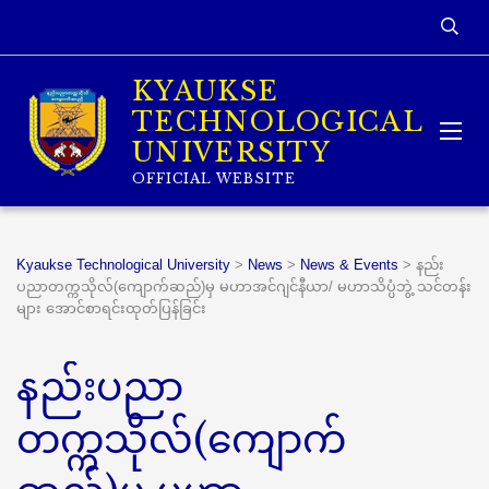
KYAUKSE
TECHNOLOGICAL
UNIVERSITY
OFFICIAL WEBSITE
Kyaukse Technological University
>
News
>
News & Events
>
နည်း
ပညာတက္ကသိုလ်(ကျောက်ဆည်)မှ မဟာအင်ဂျင်နီယာ/ မဟာသိပ္ပံဘွဲ့ သင်တန်း
များ အောင်စာရင်းထုတ်ပြန်ခြင်း
နည်းပညာ
တက္ကသိုလ်(ကျောက်