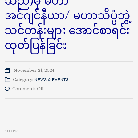
ဆည်)မှ မဟာ
အင်ဂျင်နီယာ/ မဟာသိပ္ပံဘွဲ့
သင်တန်းများ အောင်စာရင်း
ထုတ်ပြန်ခြင်း
November 21, 2024
Category:
NEWS & EVENTS
on
Comments Off
နည်း
ပညာ
တက္ကသိုလ်(ကျောက်
ဆည်)မှ
မဟာ
အင်ဂျင်နီယာ/
SHARE
မဟာ
သိပ္ပံ