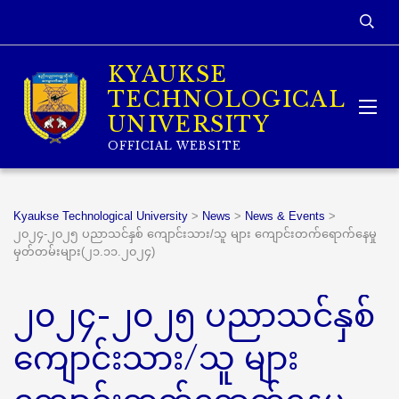
KYAUKSE
TECHNOLOGICAL
UNIVERSITY
OFFICIAL WEBSITE
Kyaukse Technological University
>
News
>
News & Events
>
၂၀၂၄-၂၀၂၅ ပညာသင်နှစ် ကျောင်းသား/သူ များ ကျောင်းတက်ရောက်နေမှု
မှတ်တမ်းများ(၂၁.၁၁.၂၀၂၄)
၂၀၂၄-၂၀၂၅ ပညာသင်နှစ်
ကျောင်းသား/သူ များ