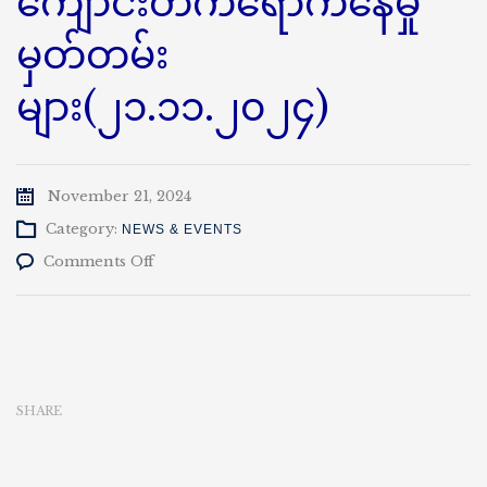
ကျောင်းတက်ရောက်နေမှု
မှတ်တမ်း
များ(၂၁.၁၁.၂၀၂၄)
November 21, 2024
Category:
NEWS & EVENTS
on
Comments Off
၂၀၂၄-၂၀၂၅
ပညာသင်နှစ်
ကျောင်းသား/
သူ
များ
ကျောင်း
SHARE
တက်
ရောက်
နေ
မှု