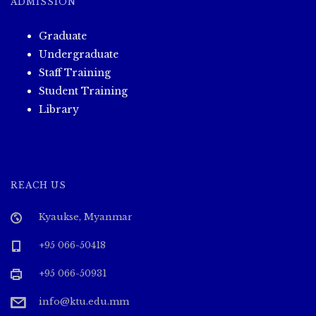
ADMISSION
Graduate
Undergraduate
Staff Training
Student Training
Library
REACH US
Kyaukse, Myanmar
+95 066-50418
+95 066-50931
info@ktu.edu.mm