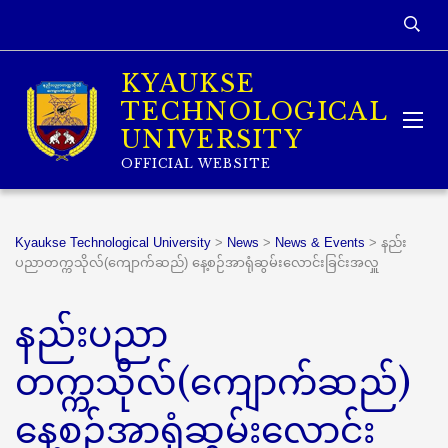
KYAUKSE
TECHNOLOGICAL
UNIVERSITY
OFFICIAL WEBSITE
Kyaukse Technological University
>
News
>
News & Events
>
နည်း
ပညာတက္ကသိုလ်(ကျောက်ဆည်) နေ့စဉ်အာရုံဆွမ်းလောင်းခြင်းအလှူ
နည်းပညာ
တက္ကသိုလ်(ကျောက်ဆည်)
နေ့စဉ်အာရုံဆွမ်းလောင်း