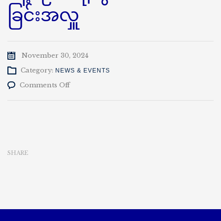
ခြင်းအလှူ
November 30, 2024
Category:
NEWS & EVENTS
on
Comments Off
နည်း
ပညာ
တက္ကသိုလ်(ကျောက်
ဆည်)
နေ့စဉ်
အာရုံ
SHARE
ဆွမ်း
လောင်း
ခြင်း
အလှူ