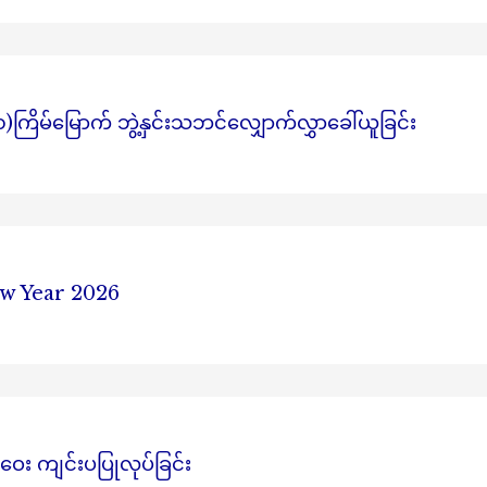
ိမ်မြောက် ဘွဲ့နှင်းသဘင်လျှောက်လွှာခေါ်ယူခြင်း
w Year 2026
ဝေး ကျင်းပပြုလုပ်ခြင်း