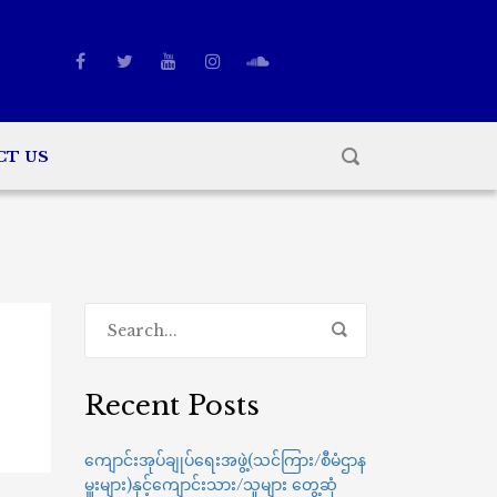
CT US
Recent Posts
ကျောင်းအုပ်ချုပ်ရေးအဖွဲ့(သင်ကြား/စီမံဌာန
မှူးများ)နှင့်ကျောင်းသား/သူများ တွေ့ဆုံ