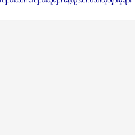
င်းသား၊ ကျောင်းသူများ နေ့စဉ်အားကစားလှုပ်ရှားမှုများ