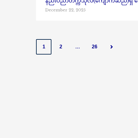
နည်းပညာတက္ကသိုလ်(ကျောက်ဆည်)ရှိ ကျော
December 22, 2025
P
1
2
…
26
o
s
t
s
n
a