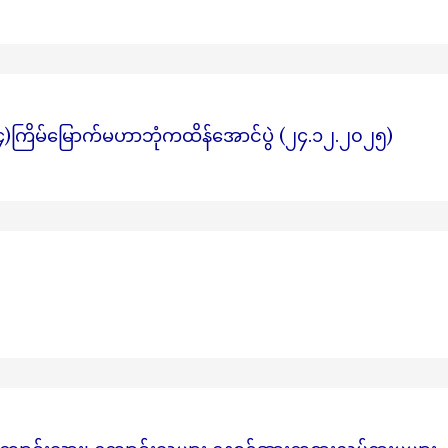
ကြိမ်မြောက်မဟာဘုံကထိန်အောင်ပွဲ (၂၄.၁၂.၂၀၂၅)