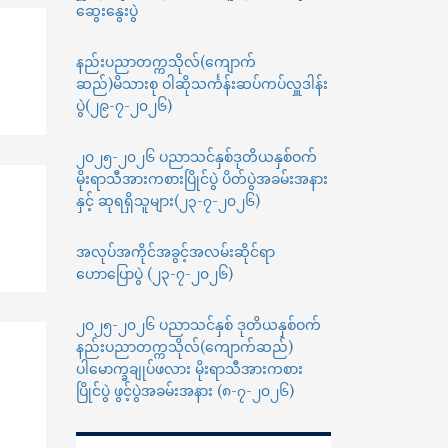
ဆွေးနွေးပွဲ
နည်းပညာတက္ကသိုလ်(ကျောက်
ဆည်)မိသားစု ဝါဆိုသင်္ကန်းဆပ်ကပ်လှူဒါန်း
ပွဲ(၂၉-၇-၂၀၂၆)
၂၀၂၅-၂၀၂၆ ပညာသင်နှစ်ဒုတိယနှစ်ဝက်
မိုးရာသီအားကစားပြိုင်ပွဲ ပိတ်ပွဲအခမ်းအနား
နှင့် ဆုရရှိသူများ(၂၃-၇-၂၀၂၆)
အလုပ်အကိုင်အခွင့်အလမ်းဆိုင်ရာ
ဟောပြောပွဲ (၂၃-၇-၂၀၂၆)
၂၀၂၅-၂၀၂၆ ပညာသင်နှစ် ဒုတိယနှစ်ဝက်
နည်းပညာတက္ကသိုလ်(ကျောက်ဆည်)
ပါမောက္ခချုပ်ဖလား မိုးရာသီအားကစား
ပြိုင်ပွဲ ဖွင့်ပွဲအခမ်းအနား (၈-၇-၂၀၂၆)