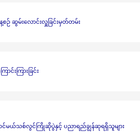
ဉ် ဆွမ်းလောင်းလှူခြင်းမှတ်တမ်း
ြောင်းကြားခြင်း
်သစ်လွင်ကြိုဆိုပွဲနှင့် ပညာရည်ချွန်ဆုရရှိသူများ