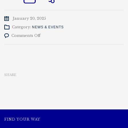
January 20, 2025
Category:
NEWS & EVENTS
on
Comments Off
(၁၉)ကြိမ်
မြောက်
ဘွဲ့နှင်းသဘင်
အခမ်းအနား
ဖိတ်ကြား
လွှာ
SHARE
FIND YOUR WAY