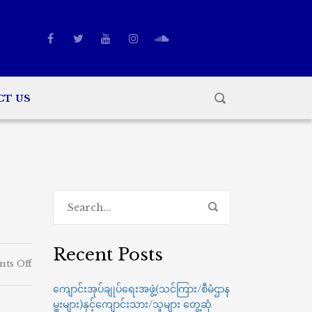
CT US
Recent Posts
on
ts Off
ကိုယ်
ကျောင်းအုပ်ချုပ်ရေးအဖွဲ့(သင်ကြား/စီမံဌာန
ဗစ်-၁၉ကာကွယ်ဆေး
မှူးများ)နှင့်ကျောင်းသား/သူများ တွေ့ဆုံ
ထိုး