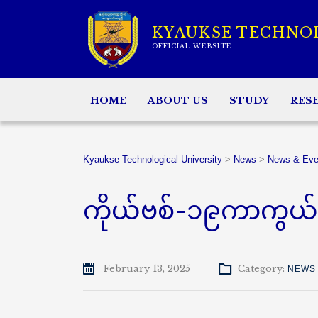
KYAUKSE TECHNO
OFFICIAL WEBSITE
HOME
ABOUT US
STUDY
RES
Kyaukse Technological University
>
News
>
News & Eve
ကိုယ်ဗစ်-၁၉ကာကွယ်ဆေ
February 13, 2025
Category:
NEWS 