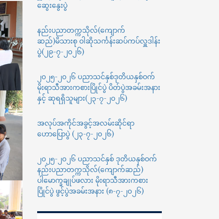
နှံ
ဆွေးနွေးပွဲ
ခြင်း(Pfizer)
နည်းပညာတက္ကသိုလ်(ကျောက်
ဆည်)မိသားစု ဝါဆိုသင်္ကန်းဆပ်ကပ်လှူဒါန်း
ပွဲ(၂၉-၇-၂၀၂၆)
၂၀၂၅-၂၀၂၆ ပညာသင်နှစ်ဒုတိယနှစ်ဝက်
မိုးရာသီအားကစားပြိုင်ပွဲ ပိတ်ပွဲအခမ်းအနား
နှင့် ဆုရရှိသူများ(၂၃-၇-၂၀၂၆)
အလုပ်အကိုင်အခွင့်အလမ်းဆိုင်ရာ
ဟောပြောပွဲ (၂၃-၇-၂၀၂၆)
၂၀၂၅-၂၀၂၆ ပညာသင်နှစ် ဒုတိယနှစ်ဝက်
နည်းပညာတက္ကသိုလ်(ကျောက်ဆည်)
ပါမောက္ခချုပ်ဖလား မိုးရာသီအားကစား
ပြိုင်ပွဲ ဖွင့်ပွဲအခမ်းအနား (၈-၇-၂၀၂၆)