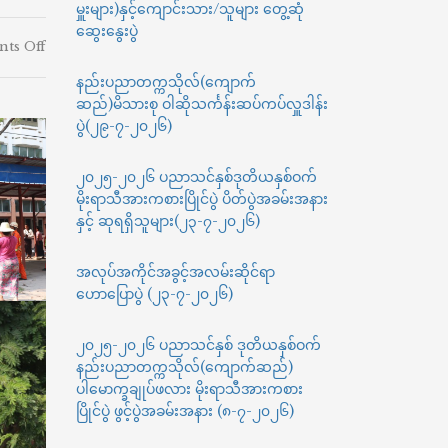
မှူးများ)နှင့်ကျောင်းသား/သူများ တွေ့ဆုံ
ဆွေးနွေးပွဲ
on
ts Off
လာ
နည်းပညာတက္ကသိုလ်(ကျောက်
အို
ဆည်)မိသားစု ဝါဆိုသင်္ကန်းဆပ်ကပ်လှူဒါန်း
နိုင်ငံ
ကယ်ဆယ်
ပွဲ(၂၉-၇-၂၀၂၆)
ရေး
အ
၂၀၂၅-၂၀၂၆ ပညာသင်နှစ်ဒုတိယနှစ်ဝက်
ဖွဲ
မိုးရာသီအားကစားပြိုင်ပွဲ ပိတ်ပွဲအခမ်းအနား
မှ
နှင့် ဆုရရှိသူများ(၂၃-၇-၂၀၂၆)
နည်း
ပညာ
တက္ကသိုလ်(ကျောက်
အလုပ်အကိုင်အခွင့်အလမ်းဆိုင်ရာ
ဆည်)ရှိ
ဟောပြောပွဲ (၂၃-၇-၂၀၂၆)
အဆောက်အဦ
ပြို
၂၀၂၅-၂၀၂၆ ပညာသင်နှစ် ဒုတိယနှစ်ဝက်
ကျ
သည့်
နည်းပညာတက္ကသိုလ်(ကျောက်ဆည်)
နေရာ
ပါမောက္ခချုပ်ဖလား မိုးရာသီအားကစား
များ
ပြိုင်ပွဲ ဖွင့်ပွဲအခမ်းအနား (၈-၇-၂၀၂၆)
အား
လာ