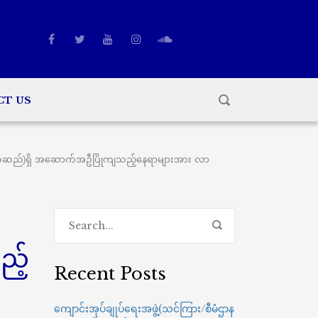
CT US
ာက်ဆည်)ရှိ အဆောက်အဦပြိုကျသည့်နေရာများအား လာ
ည့်
Recent Posts
ကျောင်းအုပ်ချုပ်ရေးအဖွဲ့(သင်ကြား/စီမံဌာန