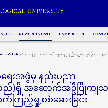
LOGICAL UNIVERSITY
EARCH
NEWS & EVENTS
CAMPUS LIFE
CONTA
nts
>
Activities
>
လာအိုနိုင်ငံ ကယ်ဆယ်ရေးအဖွဲမှ နည်းပညာတက္ကသိုလ်(ကျေ
်ရေးအဖွဲမှ နည်းပညာ
ဆည်)ရှိ အဆောက်အဦပြိုကျသ
်ကြည့်ရှု့စစ်ဆေးခြင်း