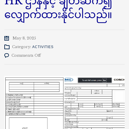
HR ဌာနနှင့် ချိတ်ဆက်၍
လျှောက်ထားနိုင်ပါသည်။
May 8, 2025
Category:
ACTIVITIES
on
Comments Off
နည်း
ပညာ
တက္ကသိုလ်(ကျောက်
ဆည်)
HR
ဌာန
နှင့်
ချိတ်ဆက်၍
လျှောက်ထား
နိုင်
ပါသည်။