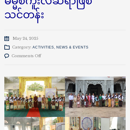
ဓမ္မစကူးလ်ဆရာဖြစ်
သင်တန်း
May 24, 2025
Category:
ACTIVITIES
,
NEWS & EVENTS
on
Comments Off
နည်း
ပညာ
တက္ကသိုလ်(ကျောက်
ဆည်)
ဓမ္မ
စ
ကူး
လ်
ဆရာ
ဖြစ်
သင်တန်း