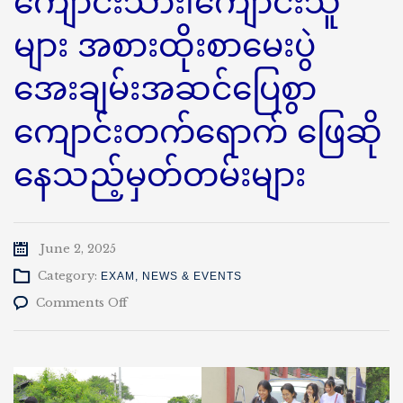
ကျောင်းသား၊ကျောင်းသူ
များ အစားထိုးစာမေးပွဲ
အေးချမ်းအဆင်ပြေစွာ
ကျောင်းတက်ရောက် ဖြေဆို
နေသည့်မှတ်တမ်းများ
June 2, 2025
Category:
EXAM
,
NEWS & EVENTS
on
Comments Off
နည်း
ပညာ
တက္ကသိုလ်(ကျောက်
ဆည်)
ကျောင်းသား၊