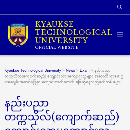
KYAUKSE
TECHNOLOGICAL
UNIVERSITY
OFFICIAL WEBSITE
Kyaukse Technological University
>
News
>
Exam
>
နည်းပညာ
တက္ကသိုလ်(ကျောက်ဆည်) ကျောင်းသား၊ကျောင်းသူများ အစားထိုးစာမေးပွဲ
အေးချမ်းအဆင်ပြေစွာ ကျောင်းတက်ရောက် ဖြေဆိုနေသည့်မှတ်တမ်းများ
နည်းပညာ
တက္ကသိုလ်(ကျောက်ဆည်)