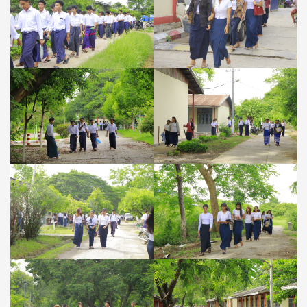
ကျောင်းသူ
များ
အစားထိုး
စာမေးပွဲ
အေးချမ်း
အဆင်ပြေ
စွာ
ကျောင်း
တက်
ရောက်
ဖြေ
ဆို
နေ
သည့်
မှတ်တမ်း
များ