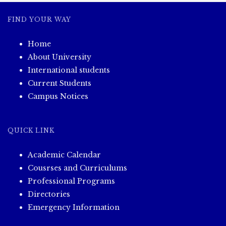
အတန်း
များ
FIND YOUR WAY
ကျောင်း
အပ်
Home
လက်ခံ
ပေး
About University
သွား
International students
ပါ
Current Students
မည်။
Campus Notices
QUICK LINK
Academic Calendar
Cousrses and Curriculums
Professional Programs
Directories
Emergency Information