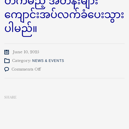
တက်မည့် အတန်းများ
ကျောင်းအပ်လက်ခံပေးသွား
ပါမည်။
June 10, 2025
Category:
NEWS & EVENTS
on
Comments Off
၁၁-၆-၂၀၂၅ရက်
နေ့
မှစ၍
စတုတ္ထ
SHARE
နှစ်
ပထမ
နှစ်ဝက်
တက်
မ
ည့်