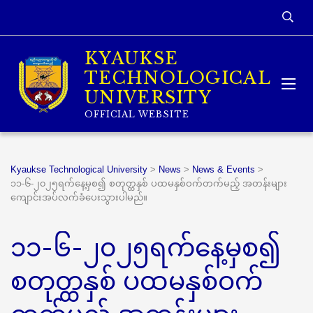
KYAUKSE
TECHNOLOGICAL
UNIVERSITY
OFFICIAL WEBSITE
Kyaukse Technological University
>
News
>
News & Events
>
၁၁-၆-၂၀၂၅ရက်နေ့မှစ၍ စတုတ္ထနှစ် ပထမနှစ်ဝက်တက်မည့် အတန်းများ
ကျောင်းအပ်လက်ခံပေးသွားပါမည်။
၁၁-၆-၂၀၂၅ရက်နေ့မှစ၍
စတုတ္ထနှစ် ပထမနှစ်ဝက်