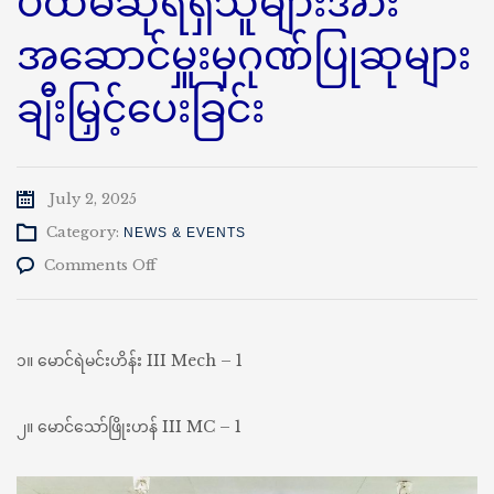
ပထမဆုရရှိသူများအား
အဆောင်မှူးမှဂုဏ်ပြုဆုများ
ချီးမြှင့်ပေးခြင်း
July 2, 2025
Category:
NEWS & EVENTS
on
Comments Off
အ
နော်
ရ
ထာ
၁။ မောင်ရဲမင်းဟိန်း III Mech – 1
ဆောင်
နေ
ကျောင်းသား
၂။ မောင်သော်ဖြိုးဟန် III MC – 1
များ
အား
နှစ်စဉ်