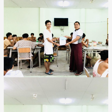
ပထမ
ဆု
ရရှိ
သူများ
အား
အဆောင်မှူး
မှ
ဂုဏ်
ပြု
ဆု
များ
ချီး
မြှ
င့်
ပေး
ခြင်း