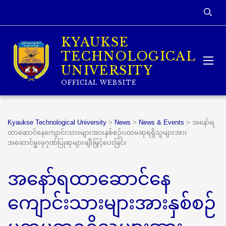
KYAUKSE
TECHNOLOGICAL
UNIVERSITY
OFFICIAL WEBSITE
Kyaukse Technological University
>
News
>
News & Events
>
အနော်ရ
ထာဆောင်နေကျောင်းသားများအားနှစ်စဉ်ပထမဆုရရှိသူများအား
အဆောင်မှူးမှဂုဏ်ပြုဆုများချီးမြှင့်ပေးခြင်း
အနော်ရထာဆောင်နေ
ကျောင်းသားများအားနှစ်စဉ်