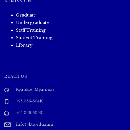
ADMISSION
Graduate
Undergraduate
Staff Training
Student Training
Library
REACH US
Kyaukse, Myanmar
+95 066-50418
+95 066-50931
info@ktu.edu.mm