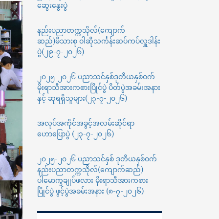
Audit
ဆွေးနွေးပွဲ
နည်းပညာတက္ကသိုလ်(ကျောက်
ဆည်)မိသားစု ဝါဆိုသင်္ကန်းဆပ်ကပ်လှူဒါန်း
ပွဲ(၂၉-၇-၂၀၂၆)
၂၀၂၅-၂၀၂၆ ပညာသင်နှစ်ဒုတိယနှစ်ဝက်
မိုးရာသီအားကစားပြိုင်ပွဲ ပိတ်ပွဲအခမ်းအနား
နှင့် ဆုရရှိသူများ(၂၃-၇-၂၀၂၆)
အလုပ်အကိုင်အခွင့်အလမ်းဆိုင်ရာ
ဟောပြောပွဲ (၂၃-၇-၂၀၂၆)
၂၀၂၅-၂၀၂၆ ပညာသင်နှစ် ဒုတိယနှစ်ဝက်
နည်းပညာတက္ကသိုလ်(ကျောက်ဆည်)
ပါမောက္ခချုပ်ဖလား မိုးရာသီအားကစား
ပြိုင်ပွဲ ဖွင့်ပွဲအခမ်းအနား (၈-၇-၂၀၂၆)