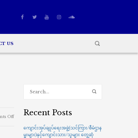
CT US
Recent Posts
on
ts Off
ISO
ကျောင်းအုပ်ချုပ်ရေးအဖွဲ့(သင်ကြား/စီမံဌာန
9001:2015
မှူးများ)နှင့်ကျောင်းသား/သူများ တွေ့ဆုံ
Recertification