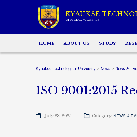
KYAUKSE TECHNO
OFFICIAL WEBSITE
HOME
ABOUT US
STUDY
RES
Kyaukse Technological University
>
News
>
News & Eve
ISO 9001:2015 Rec
July 23, 2025
Category:
NEWS & EV