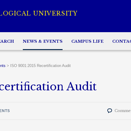
LOGICAL UNIVERSITY
EARCH
NEWS & EVENTS
CAMPUS LIFE
CONTA
nts
>
ISO 9001:2015 Recertification Audit
ertification Audit
Commen
ENTS