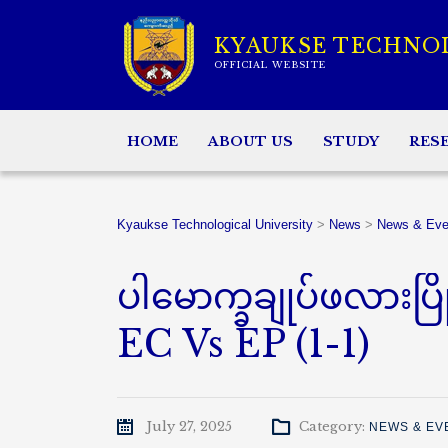
KYAUKSE TECHNO
OFFICIAL WEBSITE
HOME
ABOUT US
STUDY
RES
Kyaukse Technological University
>
News
>
News & Eve
ပါမောက္ခချုပ်ဖလားပြိုင
EC Vs EP (1-1)
July 27, 2025
Category:
NEWS & EV