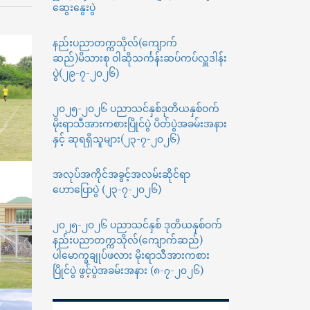
ဆွေးနွေးပွဲ
ဖလား
ပြိုင်ပွဲ
အမျိုးသား
နည်းပညာတက္ကသိုလ်(ကျောက်
ဘောလုံး
ဆည်)မိသားစု ဝါဆိုသင်္ကန်းဆပ်ကပ်လှူဒါန်း
ပြိုင်ပွဲ
ပွဲ(၂၉-၇-၂၀၂၆)
EC
Vs
၂၀၂၅-၂၀၂၆ ပညာသင်နှစ်ဒုတိယနှစ်ဝက်
EP
(1-
မိုးရာသီအားကစားပြိုင်ပွဲ ပိတ်ပွဲအခမ်းအနား
1)
နှင့် ဆုရရှိသူများ(၂၃-၇-၂၀၂၆)
အလုပ်အကိုင်အခွင့်အလမ်းဆိုင်ရာ
ဟောပြောပွဲ (၂၃-၇-၂၀၂၆)
၂၀၂၅-၂၀၂၆ ပညာသင်နှစ် ဒုတိယနှစ်ဝက်
နည်းပညာတက္ကသိုလ်(ကျောက်ဆည်)
ပါမောက္ခချုပ်ဖလား မိုးရာသီအားကစား
ပြိုင်ပွဲ ဖွင့်ပွဲအခမ်းအနား (၈-၇-၂၀၂၆)