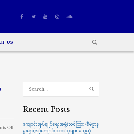
CT US
ဲ
Recent Posts
ကျောင်းအုပ်ချုပ်ရေးအဖွဲ့(သင်ကြား/စီမံဌာန
on
ts Off
မှူးများ)နှင့်ကျောင်းသား/သူများ တွေ့ဆုံ
ပါမောက္ခချုပ်