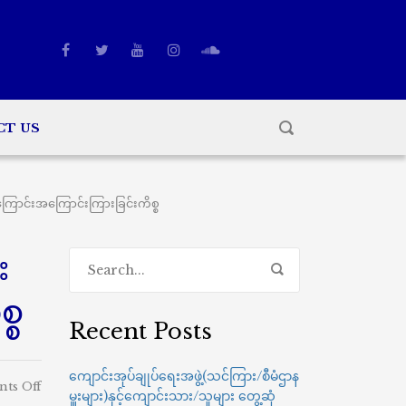
CT US
ကြောင်းအကြောင်းကြားခြင်းကိစ္စ
း
္စ
Recent Posts
ကျောင်းအုပ်ချုပ်ရေးအဖွဲ့(သင်ကြား/စီမံဌာန
on
ts Off
မှူးများ)နှင့်ကျောင်းသား/သူများ တွေ့ဆုံ
ဘာသာရပ်