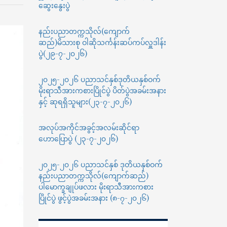
ဆွေးနွေးပွဲ
ဆိုင်ရာ
လက်တွေ့
ကျွမ်းကျင်
နည်းပညာတက္ကသိုလ်(ကျောက်
မှု
ဆည်)မိသားစု ဝါဆိုသင်္ကန်းဆပ်ကပ်လှူဒါန်း
သင်တန်း
ပွဲ(၂၉-၇-၂၀၂၆)
များ
သို့
၂၀၂၅-၂၀၂၆ ပညာသင်နှစ်ဒုတိယနှစ်ဝက်
လျှောက်ထား
နိုင်
မိုးရာသီအားကစားပြိုင်ပွဲ ပိတ်ပွဲအခမ်းအနား
ပါ
နှင့် ဆုရရှိသူများ(၂၃-၇-၂၀၂၆)
ကြောင်း
အကြောင်းကြား
အလုပ်အကိုင်အခွင့်အလမ်းဆိုင်ရာ
ခြင်း
ဟောပြောပွဲ (၂၃-၇-၂၀၂၆)
ကိစ္စ
၂၀၂၅-၂၀၂၆ ပညာသင်နှစ် ဒုတိယနှစ်ဝက်
နည်းပညာတက္ကသိုလ်(ကျောက်ဆည်)
ပါမောက္ခချုပ်ဖလား မိုးရာသီအားကစား
ပြိုင်ပွဲ ဖွင့်ပွဲအခမ်းအနား (၈-၇-၂၀၂၆)