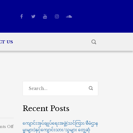
CT US
Recent Posts
ကျောင်းအုပ်ချုပ်ရေးအဖွဲ့(သင်ကြား/စီမံဌာန
on
ts Off
မှူးများ)နှင့်ကျောင်းသား/သူများ တွေ့ဆုံ
သင်တန်း