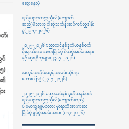
ဆွေးနွေးပွဲ
နှစ်
အသီးသီး၏
စာမေးပွဲ
နည်းပညာတက္ကသိုလ်(ကျောက်
ကျင်းပ
ဆည်)မိသားစု ဝါဆိုသင်္ကန်းဆပ်ကပ်လှူဒါန်း
မည့်
ပွဲ(၂၉-၇-၂၀၂၆)
ရက်
အကြောင်းကြား
၂၀၂၅-၂၀၂၆ ပညာသင်နှစ်ဒုတိယနှစ်ဝက်
ခြင်း
မိုးရာသီအားကစားပြိုင်ပွဲ ပိတ်ပွဲအခမ်းအနား
နှင့် ဆုရရှိသူများ(၂၃-၇-၂၀၂၆)
အလုပ်အကိုင်အခွင့်အလမ်းဆိုင်ရာ
ဟောပြောပွဲ (၂၃-၇-၂၀၂၆)
၂၀၂၅-၂၀၂၆ ပညာသင်နှစ် ဒုတိယနှစ်ဝက်
နည်းပညာတက္ကသိုလ်(ကျောက်ဆည်)
ပါမောက္ခချုပ်ဖလား မိုးရာသီအားကစား
ပြိုင်ပွဲ ဖွင့်ပွဲအခမ်းအနား (၈-၇-၂၀၂၆)