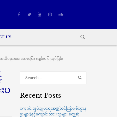
CT US
 အသိပညာပေးဟောပြော ကျင်းပပြုလုပ်ခြင်း
်
်းပ
Recent Posts
ကျောင်းအုပ်ချုပ်ရေးအဖွဲ့(သင်ကြား/စီမံဌာန
မှူးများ)နှင့်ကျောင်းသား/သူများ တွေ့ဆုံ