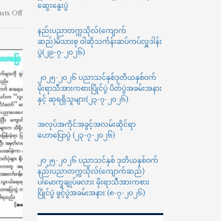
ဆွေးနွေးပွဲ
on
ts Off
နည်း
နည်းပညာတက္ကသိုလ်(ကျောက်
ပညာ
ဆည်)မိသားစု ဝါဆိုသင်္ကန်းဆပ်ကပ်လှူဒါန်း
တက္ကသိုလ်(ကျောက်
ဆည်)၌
ပွဲ(၂၉-၇-၂၀၂၆)
စာ
ဖတ်
၂၀၂၅-၂၀၂၆ ပညာသင်နှစ်ဒုတိယနှစ်ဝက်
ရှိန်
မိုးရာသီအားကစားပြိုင်ပွဲ ပိတ်ပွဲအခမ်းအနား
မြင့်
နှင့် ဆုရရှိသူများ(၂၃-၇-၂၀၂၆)
မား
ရေး
လူငယ်
အလုပ်အကိုင်အခွင့်အလမ်းဆိုင်ရာ
ရေးရာ
ဟောပြောပွဲ (၂၃-၇-၂၀၂၆)
အသိပညာ
ပေး
၂၀၂၅-၂၀၂၆ ပညာသင်နှစ် ဒုတိယနှစ်ဝက်
ဟောပြော
ကျင်းပ
နည်းပညာတက္ကသိုလ်(ကျောက်ဆည်)
ပြုလုပ်
ပါမောက္ခချုပ်ဖလား မိုးရာသီအားကစား
ခြင်း
ပြိုင်ပွဲ ဖွင့်ပွဲအခမ်းအနား (၈-၇-၂၀၂၆)