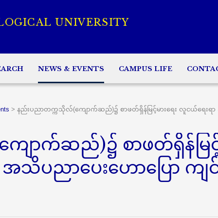
LOGICAL UNIVERSITY
EARCH
NEWS & EVENTS
CAMPUS LIFE
CONTA
nts
>
နည်းပညာတက္ကသိုလ်(ကျောက်ဆည်)၌ စာဖတ်ရှိန်မြင့်မားရေး လူငယ်ရေးရာ
ျောက်ဆည်)၌ စာဖတ်ရှိန်မြင့
ာ အသိပညာပေးဟောပြော ကျင