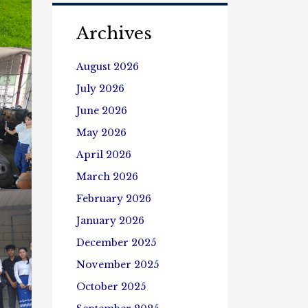
ဌာန
မှ
Archives
ကျောင်းသား၊
ကျောင်းသူ
များသည်
August 2026
မြ
July 2026
န်
မာ့
June 2026
လယ်ယာ
သုံး
May 2026
စက်ကိရိယာ
April 2026
စက်ရုံ(အင်
ကုန်း)၊
March 2026
ဒြပ်
February 2026
ပစ္စည်း
သိပ္ပံ
January 2026
သုတေသန
ဌာန(ဓာတ်တော်)
December 2025
နှင့်
November 2025
ဦး
အုန်း
October 2025
လှိုင်