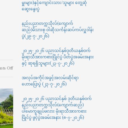
မှူးများ)နှင့်ကျောင်းသား/သူများ တွေ့ဆုံ
ဆွေးနွေးပွဲ
နည်းပညာတက္ကသိုလ်(ကျောက်
ဆည်)မိသားစု ဝါဆိုသင်္ကန်းဆပ်ကပ်လှူဒါန်း
ပွဲ(၂၉-၇-၂၀၂၆)
၂၀၂၅-၂၀၂၆ ပညာသင်နှစ်ဒုတိယနှစ်ဝက်
မိုးရာသီအားကစားပြိုင်ပွဲ ပိတ်ပွဲအခမ်းအနား
နှင့် ဆုရရှိသူများ(၂၃-၇-၂၀၂၆)
on
ts Off
နည်း
အလုပ်အကိုင်အခွင့်အလမ်းဆိုင်ရာ
ပညာ
ဟောပြောပွဲ (၂၃-၇-၂၀၂၆)
တက္ကသိုလ်(ကျောက်
ဆည်)
သတ္တုဗေဒ
၂၀၂၅-၂၀၂၆ ပညာသင်နှစ် ဒုတိယနှစ်ဝက်
အင်ဂျင်နီယာ
နည်းပညာတက္ကသိုလ်(ကျောက်ဆည်)
နှင့်
ပါမောက္ခချုပ်ဖလား မိုးရာသီအားကစား
ဒြပ်
ပြိုင်ပွဲ ဖွင့်ပွဲအခမ်းအနား (၈-၇-၂၀၂၆)
ပစ္စည်း
သိပ္ပံ