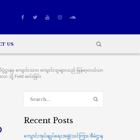
CT US
ိပ္ပံဌာနမှ ကျောင်းသား၊ ကျောင်းသူများသည် မြန်မာ့လယ်ယာ
လေး သို့ Field ဆင်းခြင်း
Recent Posts
ာ
ကျောင်းအုပ်ချုပ်ရေးအဖွဲ့(သင်ကြား/စီမံဌာန