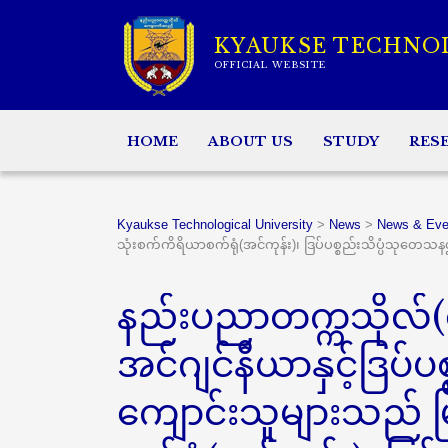
KYAUKSE TECHNO
OFFICIAL WEBSITE
HOME
ABOUT US
STUDY
RES
Kyaukse Technological University
>
News
>
News & Eve
သုံးစက်ကိရိယာစက်ရုံ(အင်ကုန်း)၊ ဒြပ်ပစ္စည်းသိပ္ပံသုတေသနဌာန(
နည်းပညာတက္ကသိုလ်
အင်ဂျင်နီယာနှင့်ဒြပ်ပ
ကျောင်းသူများသည် 