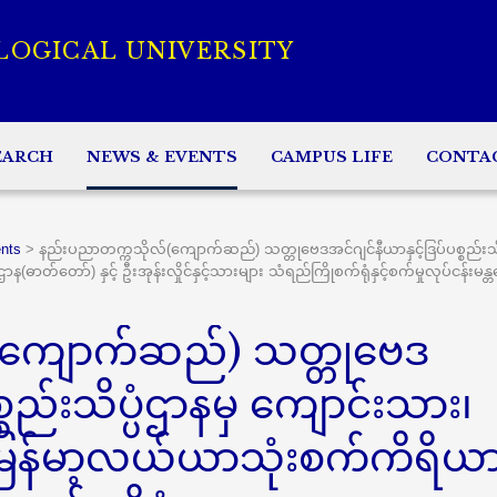
LOGICAL UNIVERSITY
EARCH
NEWS & EVENTS
CAMPUS LIFE
CONTA
nts
>
နည်းပညာတက္ကသိုလ်(ကျောက်ဆည်) သတ္တုဗေဒအင်ဂျင်နီယာနှင့်ဒြပ်ပစ္စည်းသ
ဓာတ်တော်) နှင့် ဦးအုန်းလှိုင်နှင့်သားများ သံရည်ကြိုစက်ရုံနှင့်စက်မှုလုပ်ငန်းမန္တ
(ကျောက်ဆည်) သတ္တုဗေဒ
စ္စည်းသိပ္ပံဌာနမှ ကျောင်းသား၊
မြန်မာ့လယ်ယာသုံးစက်ကိရိယ