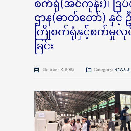
စက်ရုံ(အင်ကုန်း)၊ ဒြ
ဌာန(ဓာတ်တော်) နှင့် ဦ
ကြိုစက်ရုံနှင့်စက်မှုလ
ခြင်း
October 3, 2025
Category:
NEWS &