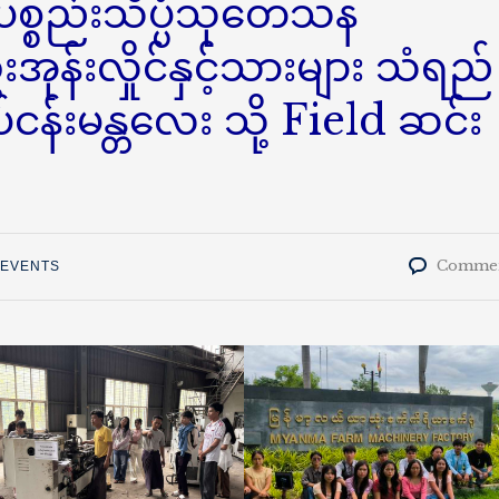
ပ်ပစ္စည်းသိပ္ပံသုတေသန
းအုန်းလှိုင်နှင့်သားများ သံရည်
ုပ်ငန်းမန္တလေး သို့ Field ဆင်း
Commen
 EVENTS