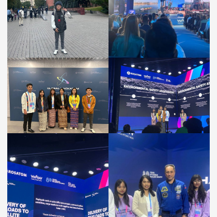
၂၄.၉.၂၀၂၅
ရက်
မှ
၂၉.၉.၂၀၂၅
ရက်
အထိ
ကျင်းပ
ခဲ့
သည့်
Global
HackAtom
အစီအစဉ်
သို့
နည်း
ပညာ
တက္ကသိုလ်
(ကျောက်
ဆည်)၊
နျူကလီးယား
နည်း
ပညာ
အင်ဂျင်နီယာ
ဌာန