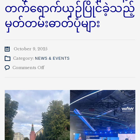
တက်ရောက်ယှဉ်ပြိုင်ခဲ့သည့်
မှတ်တမ်းဓာတ်ပုံများ
October 9, 2025
Category:
NEWS & EVENTS
on
Comments Off
ရုရှား
ဖက်
ဒ
ရေး
ရှင်း
နိုင်ငံ၊
မော်
စ
ကို
မြို့
တွင်