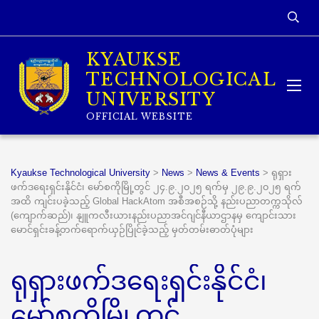
KYAUKSE
TECHNOLOGICAL
UNIVERSITY
OFFICIAL WEBSITE
Kyaukse Technological University
>
News
>
News & Events
>
ရုရှား
ဖက်ဒရေးရှင်းနိုင်ငံ၊ မော်စကိုမြို့တွင် ၂၄.၉.၂၀၂၅ ရက်မှ ၂၉.၉.၂၀၂၅ ရက်
အထိ ကျင်းပခဲ့သည့် Global HackAtom အစီအစဉ်သို့ နည်းပညာတက္ကသိုလ်
(ကျောက်ဆည်)၊ နျူကလီးယားနည်းပညာအင်ဂျင်နီယာဌာနမှ ကျောင်းသား
မောင်ရှင်းခန့်တက်ရောက်ယှဉ်ပြိုင်ခဲ့သည့် မှတ်တမ်းဓာတ်ပုံများ
ရုရှားဖက်ဒရေးရှင်းနိုင်ငံ၊
မော်စကိုမြို့တွင်