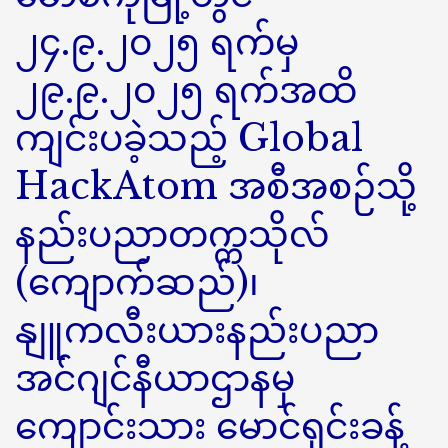
၂၄.၉.၂၀၂၅ ရက်မှ
၂၉.၉.၂၀၂၅ ရက်အထိ
ကျင်းပခဲ့သည့် Global
HackAtom အစီအစဉ်သို့
နည်းပညာတက္ကသိုလ်
(ကျောက်ဆည်)၊
နျူကလီးယားနည်းပညာ
အင်ဂျင်နီယာဌာနမှ
ကျောင်းသား မောင်ရှင်းခန့်