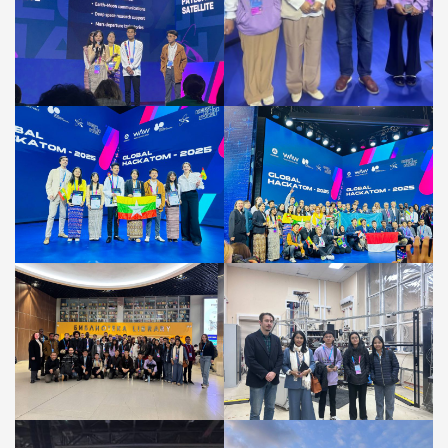
မှ
ကျောင်းသား
မောင်
ရှင်း
ခန့်
တက်
ရောက်
ယှဉ်ပြိုင်
ခဲ့
သည့်
မှတ်တမ်း
ဓာတ်ပုံ
များ