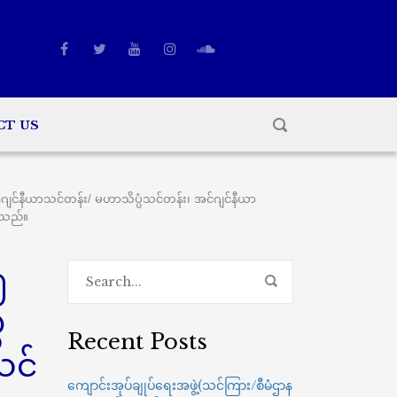
CT US
်နီယာသင်တန်း/ မဟာသိပ္ပံသင်တန်း၊ အင်ဂျင်နီယာ
ပါသည်။
၅
ံ
Recent Posts
သင်
ကျောင်းအုပ်ချုပ်ရေးအဖွဲ့(သင်ကြား/စီမံဌာန