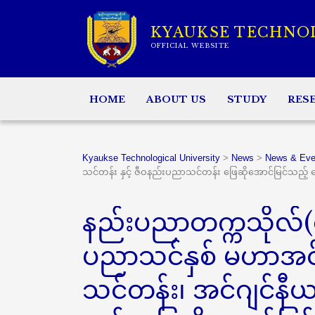
KYAUKSE TECHNO
OFFICIAL WEBSITE
HOME
ABOUT US
STUDY
RES
Kyaukse Technological University
>
News
>
News & Eve
သင်တန်း နှင့် ဇီဝနည်းပညာသင်တန်း ဖြေဆိုအောင်မြင်သည့်
နည်းပညာတက္ကသိုလ်
ပညာသင်နှစ် မဟာအင်ဂ
သင်တန်း၊ အင်ဂျင်နီ