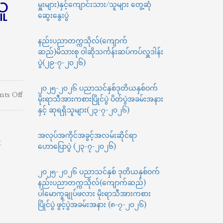
သူ
မှူးများ)နှင့်ကျောင်းသား/သူများ တွေ့ဆုံ
ဆွေးနွေးပွဲ
နည်းပညာတက္ကသိုလ်(ကျောက်
ဆည်)မိသားစု ဝါဆိုသင်္ကန်းဆပ်ကပ်လှူဒါန်း
ပွဲ(၂၉-၇-၂၀၂၆)
၂၀၂၅-၂၀၂၆ ပညာသင်နှစ်ဒုတိယနှစ်ဝက်
on
ts Off
မိုးရာသီအားကစားပြိုင်ပွဲ ပိတ်ပွဲအခမ်းအနား
နည်း
နှင့် ဆုရရှိသူများ(၂၃-၇-၂၀၂၆)
ပညာ
တက္ကသိုလ်(ကျောက်
ဆည်)မှ
အလုပ်အကိုင်အခွင့်အလမ်းဆိုင်ရာ
E
၂၀၂၄-၂၀၂၅
ဟောပြောပွဲ (၂၃-၇-၂၀၂၆)
ပညာသင်နှစ်
မဟာ
၂၀၂၅-၂၀၂၆ ပညာသင်နှစ် ဒုတိယနှစ်ဝက်
အင်ဂျင်နီယာ
နည်းပညာတက္ကသိုလ်(ကျောက်ဆည်)
သင်တန်း/
ပါမောက္ခချုပ်ဖလား မိုးရာသီအားကစား
မဟာ
သိပ္ပံ
ပြိုင်ပွဲ ဖွင့်ပွဲအခမ်းအနား (၈-၇-၂၀၂၆)
သင်တန်း၊