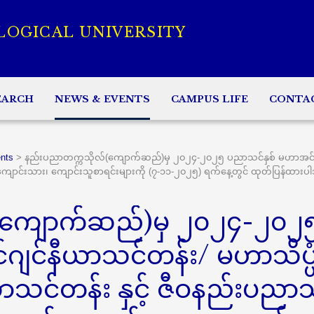
LOGICAL UNIVERSITY
EARCH
NEWS & EVENTS
CAMPUS LIFE
CONTA
nts
>
နည်းပညာတက္ကသိုလ်(ကျောက်ဆည်)မှ ၂၀၂၄-၂၀၂၅ ပညာသင်နှစ် မဟာအင်ဂျင
 ကျောင်းသား၊ ကျောင်းသူစာရင်းများကို (၇-၁၁-၂၀၂၅) ရက်နေ့တွင် ထုတ်ပြန်ထား
(ကျောက်ဆည်)မှ ၂၀၂၄-၂၀၂
ျင်နီယာသင်တန်း/ မဟာသိပ္ပ
ယာသင်တန်း နှင့် ဇီဝနည်းပညာ