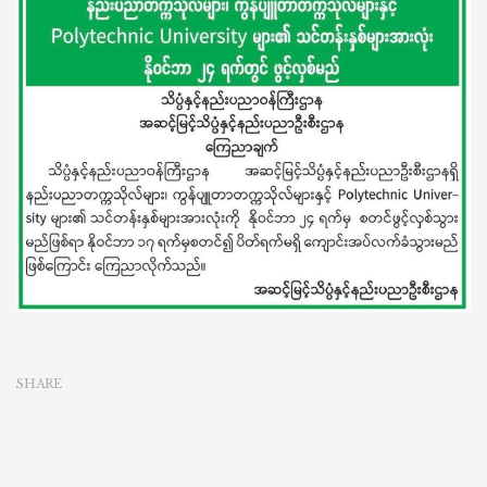
ကွန်ပျူတာ
တက္ကသိုလ်
များ
နှင့်
Polytechnic
University
များ၏
သင်တန်း
နှစ်
များ
အားလုံး
နိုဝင်ဘာ
၂၄
ရက်
တွင်
ဖွင့်
လှစ်
မည်
SHARE