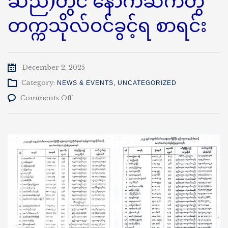
ဆည်)တွင် နောက်ဆက်တွဲ
တက္ကသိုလ်ဝင်ခွင့်ရ စာရင်း
December 2, 2025
Category:
NEWS & EVENTS
,
UNCATEGORIZED
on
Comments Off
နည်း
ပညာ
တက္ကသိုလ်(ကျောက်
ဆည်)တွင်
နောက်ဆက်တွဲ
တက္ကသိုလ်
ဝင်
ခွင့်
ရ
စာရင်း