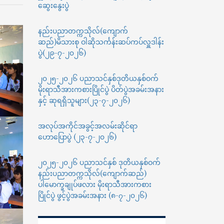
ဆွေးနွေးပွဲ
System
နှင့်
မေ
နည်းပညာတက္ကသိုလ်(ကျောက်
ဂျာ
ဆည်)မိသားစု ဝါဆိုသင်္ကန်းဆပ်ကပ်လှူဒါန်း
မိတ်
ပွဲ(၂၉-၇-၂၀၂၆)
ဆက်
ခြင်း
၂၀၂၅-၂၀၂၆ ပညာသင်နှစ်ဒုတိယနှစ်ဝက်
(၃.၁၂.၂၀၂၅)
မိုးရာသီအားကစားပြိုင်ပွဲ ပိတ်ပွဲအခမ်းအနား
နှင့် ဆုရရှိသူများ(၂၃-၇-၂၀၂၆)
အလုပ်အကိုင်အခွင့်အလမ်းဆိုင်ရာ
ဟောပြောပွဲ (၂၃-၇-၂၀၂၆)
၂၀၂၅-၂၀၂၆ ပညာသင်နှစ် ဒုတိယနှစ်ဝက်
နည်းပညာတက္ကသိုလ်(ကျောက်ဆည်)
ပါမောက္ခချုပ်ဖလား မိုးရာသီအားကစား
ပြိုင်ပွဲ ဖွင့်ပွဲအခမ်းအနား (၈-၇-၂၀၂၆)