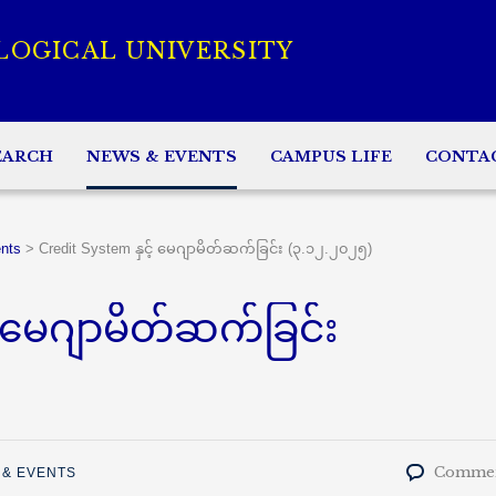
LOGICAL UNIVERSITY
EARCH
NEWS & EVENTS
CAMPUS LIFE
CONTA
nts
>
Credit System နှင့် မေဂျာမိတ်ဆက်ခြင်း (၃.၁၂.၂၀၂၅)
 မေဂျာမိတ်ဆက်ခြင်း
Commen
 & EVENTS