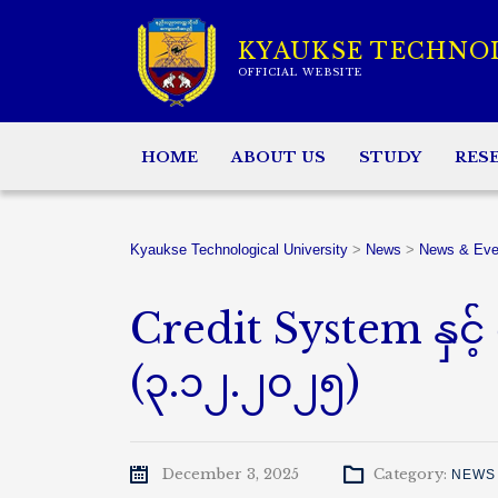
KYAUKSE TECHNO
OFFICIAL WEBSITE
HOME
ABOUT US
STUDY
RES
Kyaukse Technological University
>
News
>
News & Eve
Credit System နှင့်
(၃.၁၂.၂၀၂၅)
December 3, 2025
Category:
NEWS