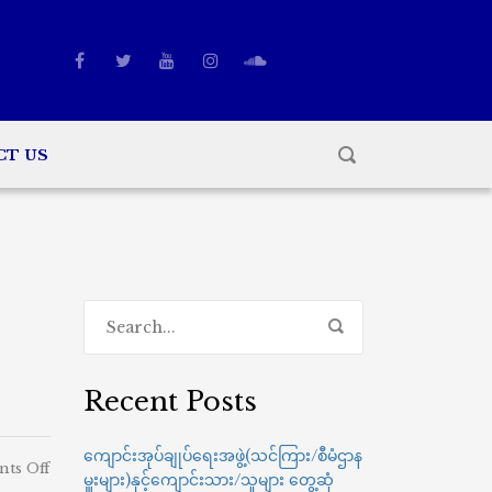
CT US
Recent Posts
ကျောင်းအုပ်ချုပ်ရေးအဖွဲ့(သင်ကြား/စီမံဌာန
on
ts Off
မှူးများ)နှင့်ကျောင်းသား/သူများ တွေ့ဆုံ
Credit