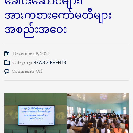
ခေါင်းဆောင်များ၊
အားကစားကော်မတီများ
အစည်းအဝေး
December 9, 2025
Category:
NEWS & EVENTS
on
Comments Off
တက္ကသိုလ်
စီမံ
ခန့်ခွဲ
ရေး
အဖွဲ့
နှင့်
ကျောင်းသား
ခေါင်းဆောင်
များ၊
အားကစား