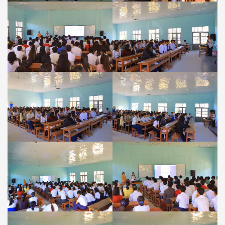
ကော်မတီ
များ
အစည်းအဝေး