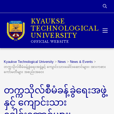
KYAUKSE
TECHNOLOGICAL
UNIVERSITY
OFFICIAL WEBSITE
Kyaukse Technological University
>
News
>
News & Events
>
တက္ကသိုလ်စီမံခန့်ခွဲရေးအဖွဲ့နှင့် ကျောင်းသားခေါင်းဆောင်များ၊ အားကစား
ကော်မတီများ အစည်းအဝေး
တက္ကသိုလ်စီမံခန့်ခွဲရေးအဖွဲ့
နှင့် ကျောင်းသား