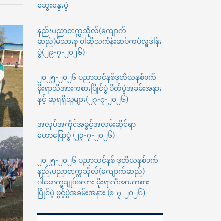
ဆွေးနွေးပွဲ
ပညာ
တက္ကသိုလ်(ကျောက်
ဆည်)မှ
နည်းပညာတက္ကသိုလ်(ကျောက်
(၇၈)ကြိမ်
ဆည်)မိသားစု ဝါဆိုသင်္ကန်းဆပ်ကပ်လှူဒါန်း
မြောက်
ပွဲ(၂၉-၇-၂၀၂၆)
လွတ်လပ်ရေး
နေ့
၂၀၂၅-၂၀၂၆ ပညာသင်နှစ်ဒုတိယနှစ်ဝက်
အထိမ်းအမှတ်
လွန်ဆွဲ
မိုးရာသီအားကစားပြိုင်ပွဲ ပိတ်ပွဲအခမ်းအနား
ပြိုင်ပွဲ
နှင့် ဆုရရှိသူများ(၂၃-၇-၂၀၂၆)
အလုပ်အကိုင်အခွင့်အလမ်းဆိုင်ရာ
ဟောပြောပွဲ (၂၃-၇-၂၀၂၆)
၂၀၂၅-၂၀၂၆ ပညာသင်နှစ် ဒုတိယနှစ်ဝက်
နည်းပညာတက္ကသိုလ်(ကျောက်ဆည်)
ပါမောက္ခချုပ်ဖလား မိုးရာသီအားကစား
ပြိုင်ပွဲ ဖွင့်ပွဲအခမ်းအနား (၈-၇-၂၀၂၆)