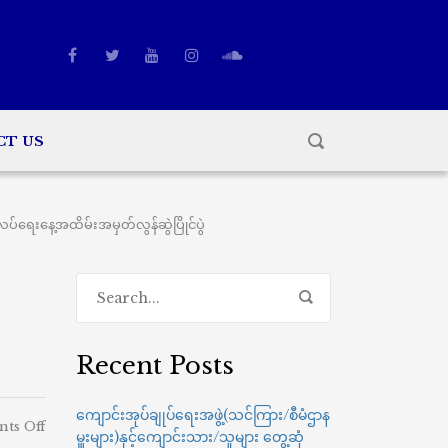
CT US
ရေးနေ့အထိမ်းအမှတ်လွန်ဆွဲပြိုင်ပွဲ
Recent Posts
ကျောင်းအုပ်ချုပ်ရေးအဖွဲ့(သင်ကြား/စီမံဌာန
on
ts Off
မှူးများ)နှင့်ကျောင်းသား/သူများ တွေ့ဆုံ
နည်း