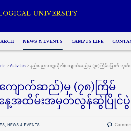
LOGICAL UNIVERSITY
EARCH
NEWS & EVENTS
CAMPUS LIFE
CONTA
nts
>
Activities
>
နည်းပညာတက္ကသိုလ်(ကျောက်ဆည်)မှ (၇၈)ကြိမ်မြောက် လွတ်လပ်
ကျောက်ဆည်)မှ (၇၈)ကြိမ်
အထိမ်းအမှတ်လွန်ဆွဲပြိုင်ပွဲ
Commen
IES
,
NEWS & EVENTS