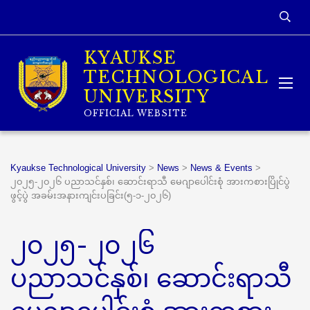
KYAUKSE
TECHNOLOGICAL
UNIVERSITY
OFFICIAL WEBSITE
Kyaukse Technological University
>
News
>
News & Events
>
၂၀၂၅-၂၀၂၆ ပညာသင်နှစ်၊ ဆောင်းရာသီ မေဂျာပေါင်းစုံ အားကစားပြိုင်ပွဲ
ဖွင့်ပွဲ အခမ်းအနားကျင်းပခြင်း(၅-၁-၂၀၂၆)
၂၀၂၅-၂၀၂၆
ပညာသင်နှစ်၊ ဆောင်းရာသီ