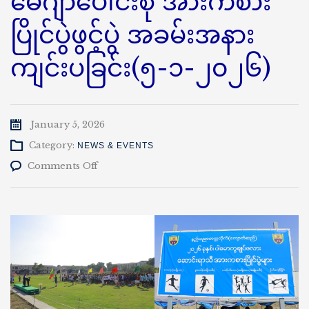
မေဂျာပေါင်းစုံ အားကစား
ပြိုင်ပွဲဖွင့်ပွဲ အခမ်းအနား
ကျင်းပခြင်း(၅-၁-၂၀၂၆)
January 5, 2026
Category:
NEWS & EVENTS
on
Comments Off
၂၀၂၅-၂၀၂၆
ပညာသင်နှစ်၊
ဆောင်းရာသီ
မေ
ဂျာ
ပေါင်း
စုံ
အားကစား
ပြိုင်ပွဲ
ဖွင့်