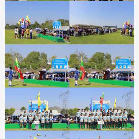
ပွဲ
အခမ်းအနား
ကျင်းပ
ခြင်း(၅-၁-၂၀၂၆)