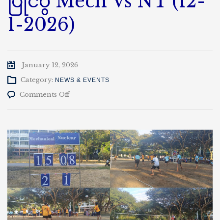
ပြိုင်ပွဲ Mech Vs NT (12-
1-2026)
January 12, 2026
Category:
NEWS & EVENTS
on
Comments Off
ဆောင်းရာသီ
အမျိုးသား
ဘော်လီဘော
အားကစား
ပြိုင်ပွဲ
Mech
Vs
NT
(12-
1-
2026)