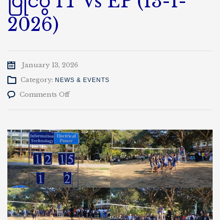
ပြိုင်ပွဲ IT Vs EP (13-1-
2026)
January 13, 2026
Category:
NEWS & EVENTS
on
Comments Off
ဆောင်းရာသီ
အမျိုးသမီး
ဘော်လီဘော
အားကစား
ပြိုင်ပွဲ
IT
Vs
EP
(13-
1-
2026)