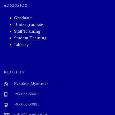
ADMISSION
Graduate
Undergraduate
Staff Training
Student Training
Library
REACH US
Kyaukse, Myanmar
+95 066-50418
+95 066-50931
info@ktu.edu.mm