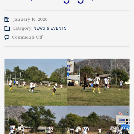
January 16, 2026
Category:
NEWS & EVENTS
on
Comments Off
ဆောင်းရာသီ
ဘောလုံး
အားကစား
ပြိုင်ပွဲ
EC
Vs
MC
(၁၆-၁-၂၀၂၆)